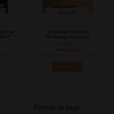
AGOTADO
LECCION
ZZ-(+100) P*YOGO ICE
GALO**
10U+2s/cargo en bolsa 1U
Sin categorizar
No hay stock
 precios
Inicia sesión para ver los precios
Leer más
Formas de pago