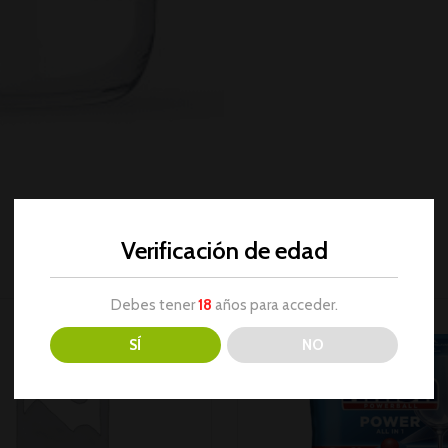
Verificación de edad
Debes tener
18
años para acceder.
SÍ
NO