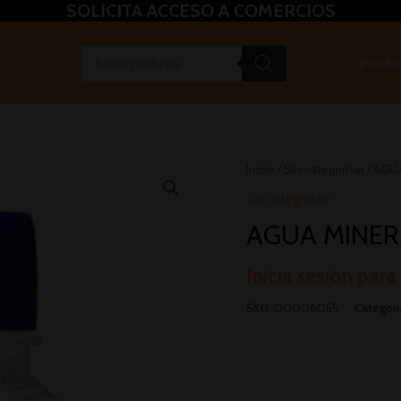
SOLICITA ACCESO A COMERCIOS
Produ
Inicio
/
Sin categorizar
/ AGUA
Sin categorizar
AGUA MINERA
Inicia sesión para
SKU:
00006055
Categorí