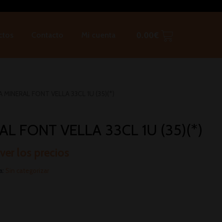
ctos
Contacto
Mi cuenta
0.00
€
 MINERAL FONT VELLA 33CL 1U (35)(*)
L FONT VELLA 33CL 1U (35)(*)
 ver los precios
a:
Sin categorizar