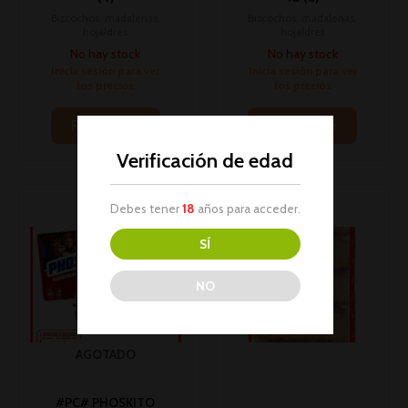
Bizcochos, madalenas,
Bizcochos, madalenas,
hojaldres
hojaldres
No hay stock
No hay stock
Inicia sesión para ver
Inicia sesión para ver
los precios
los precios
Read more
Read more
Verificación de edad
Debes tener
18
años para acceder.
SÍ
NO
AGOTADO
#PC# PHOSKITO