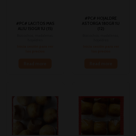
#PC# HOJALDRE
#PC# LACITOS MAS
ASTORGA 180GR 1U
ALIU 150GR 1U (15)
(12)
Bizcochos, madalenas,
Bizcochos, madalenas,
hojaldres
hojaldres
Inicia sesión para ver
Inicia sesión para ver
los precios
los precios
Read more
Read more