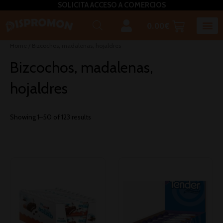
SOLICITA ACCESO A COMERCIOS
0.00
€
Horeca U
Bizcochos, mada
Café, inf
Caldos – Sopas
Miel, azú
Plato
Salsas, pasta untar, relleno,aceites, 
Home
/ Bizcochos, madalenas, hojaldres
Bizcochos, madalenas,
hojaldres
Showing 1–50 of 123 results