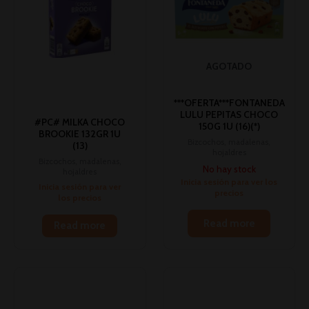
AGOTADO
***OFERTA***FONTANEDA
LULU PEPITAS CHOCO
#PC# MILKA CHOCO
150G 1U (16)(*)
BROOKIE 132GR 1U
Bizcochos, madalenas,
(13)
hojaldres
Bizcochos, madalenas,
No hay stock
hojaldres
Inicia sesión para ver los
Inicia sesión para ver
precios
los precios
Read more
Read more