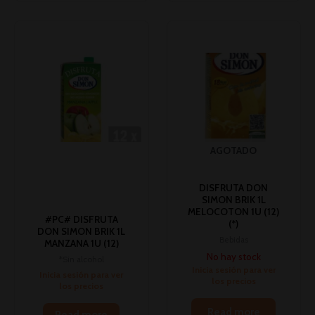
AGOTADO
DISFRUTA DON
SIMON BRIK 1L
MELOCOTON 1U (12)
#PC# DISFRUTA
(*)
DON SIMON BRIK 1L
Bebidas
MANZANA 1U (12)
No hay stock
*Sin alcohol
Inicia sesión para ver
Inicia sesión para ver
los precios
los precios
Read more
Read more