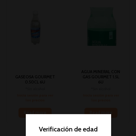
AGUA MINERAL CON
GASEOSA GOURMET
GAS GOURMET 1.5L
0.50CL 6U
6U
*Sin alcohol
*Sin alcohol
Inicia sesión para ver
Inicia sesión para ver
los precios
los precios
Read more
Read more
Verificación de edad