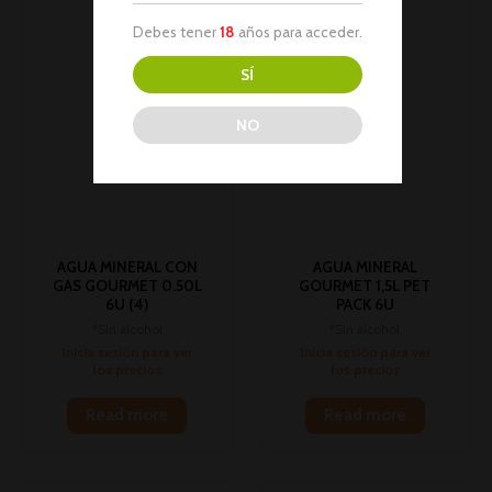
Debes tener
18
años para acceder.
SÍ
NO
AGUA MINERAL CON
AGUA MINERAL
GAS GOURMET 0.50L
GOURMET 1,5L PET
6U (4)
PACK 6U
*Sin alcohol
*Sin alcohol
Inicia sesión para ver
Inicia sesión para ver
los precios
los precios
Read more
Read more