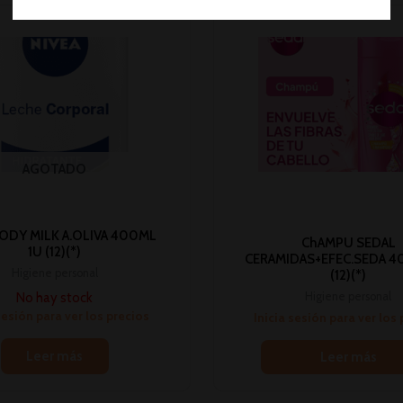
AGOTADO
BODY MILK A.OLIVA 400ML
ChAMPU SEDAL
1U (12)(*)
CERAMIDAS+EFEC.SEDA 4
Higiene personal
(12)(*)
No hay stock
Higiene personal
sesión para ver los precios
Inicia sesión para ver los
Leer más
Leer más