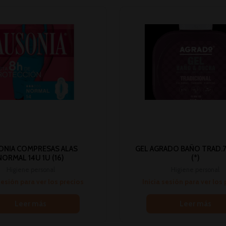
ONIA COMPRESAS ALAS
GEL AGRADO BAÑO TRAD.
NORMAL 14U 1U (16)
(*)
Higiene personal
Higiene personal
sesión para ver los precios
Inicia sesión para ver los
Leer más
Leer más