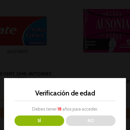
AGOTADO
E DENT. 50ML ANTICARIES
1U (12)(*)
AUSONIA COMPRESAS ALA
Higiene personal
9U 1U (16)*
Verificación de edad
No hay stock
Higiene personal
sesión para ver los precios
Inicia sesión para ver los
Debes tener
18
años para acceder.
Leer más
Leer más
SÍ
NO