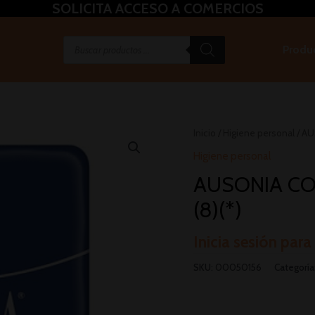
SOLICITA ACCESO A COMERCIOS
Produ
Inicio
/
Higiene personal
/ AU
Higiene personal
AUSONIA CO
(8)(*)
Inicia sesión para
SKU:
00050156
Categoría