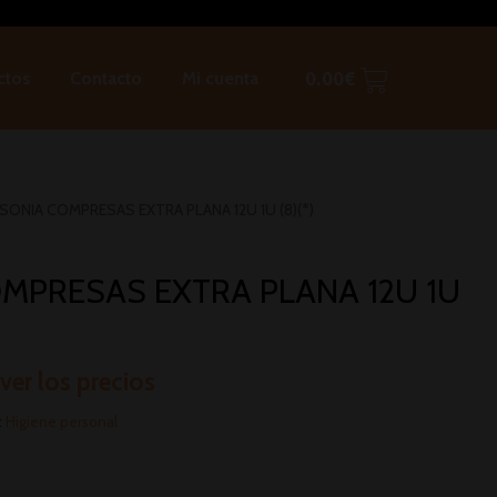
ctos
Contacto
Mi cuenta
0.00
€
SONIA COMPRESAS EXTRA PLANA 12U 1U (8)(*)
MPRESAS EXTRA PLANA 12U 1U
 ver los precios
:
Higiene personal