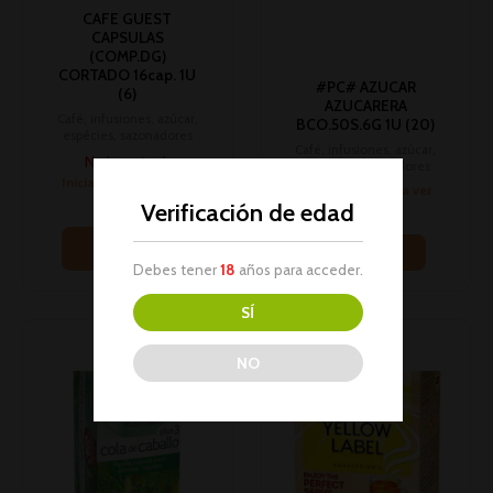
CAFE GUEST
CAPSULAS
(COMP.DG)
CORTADO 16cap. 1U
#PC# AZUCAR
(6)
AZUCARERA
Café, infusiones, azúcar,
BCO.50S.6G 1U (20)
espécies, sazonadores
Café, infusiones, azúcar,
No hay stock
espécies, sazonadores
Inicia sesión para ver
Inicia sesión para ver
los precios
Verificación de edad
los precios
Leer más
Leer más
Debes tener
18
años para acceder.
SÍ
NO