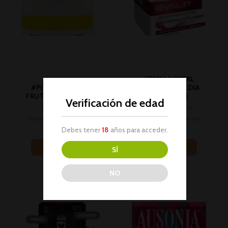
CREMA L’OREAL
#PC# SAL COSTA
REVIT.ANTIARR.DIA
FRUTAS 150G 1U (10)
50ML 1U (6)
Verificación de edad
Parafarmacia
Higiene personal
Inicia sesión para ver
Inicia sesión para ver
los precios
los precios
Debes tener
18
años para acceder.
Leer más
Leer más
SÍ
NO