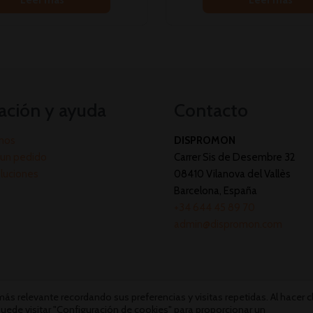
ación y ayuda
Contacto
mos
DISPROMON
un pedido
Carrer Sis de Desembre 32
oluciones
08410 Vilanova del Vallès
Barcelona, España
+34 644 45 89 70
admin@dispromon.com
s relevante recordando sus preferencias y visitas repetidas. Al hacer cl
uede visitar "Configuración de cookies" para proporcionar un
Dispromon 2026 ©