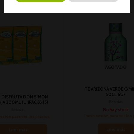
AGOTADO
TE ARIZONA VERDE C/MI
50CL 6U+
 DISFRUTA DON SIMON
Bebidas
JA 200ML 1U 1PACK6 (5)
No hay stock
Bebidas
Inicia sesión para ver los
sesión para ver los precios
Leer más
Leer más