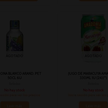
AGOTADO
AGOTADO
ZONA BLANCO ARAND. PET
JUGO DE MARACUYA AM
50CL 6U
330ML 1U (24)(*)
Bebidas
Bebidas
No hay stock
No hay stock
sesión para ver los precios
Inicia sesión para ver los
Leer más
Leer más