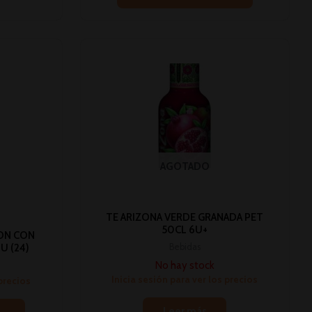
AGOTADO
TE ARIZONA VERDE GRANADA PET
50CL 6U+
ON CON
Bebidas
U (24)
No hay stock
Inicia sesión para ver los precios
 precios
Leer más