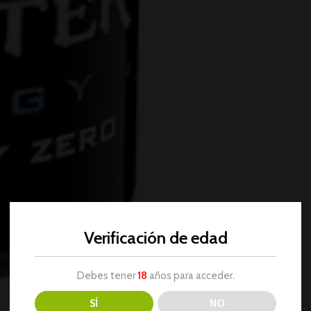
Verificación de edad
Debes tener
18
años para acceder.
SÍ
NO