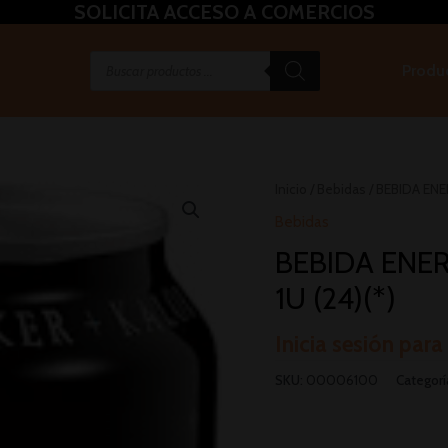
SOLICITA ACCESO A COMERCIOS
Produ
Inicio
/
Bebidas
/ BEBIDA EN
Bebidas
BEBIDA ENE
1U (24)(*)
Inicia sesión para
SKU:
00006100
Categorí