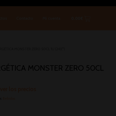
ctos
Contacto
Mi cuenta
0.00
€
ERGÉTICA MONSTER ZERO 50CL 1U (24)(*)
RGÉTICA MONSTER ZERO 50CL
 ver los precios
a:
Bebidas