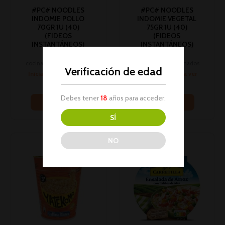
#PC# NOODLES
#PC# NOODLES
INDOMIE POLLO
INDOMIE VEGETAL
70GR 1U (40)
75GR 1U (40)
(FIDEOS
(FIDEOS
INSTANTÁNEOS)
INSTANTÁNEOS)
Platos
Platos
cocinados/precocinados
cocinados/precocinados
Verificación de edad
Inicia sesión para ver
Inicia sesión para ver
los precios
los precios
Debes tener
18
años para acceder.
Leer más
Leer más
SÍ
NO