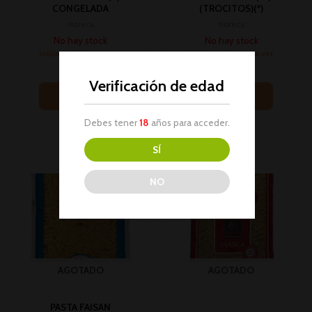
CONGELADA
(TROCITOS)(*)
Horeca
Horeca
No hay stock
No hay stock
Inicia sesión para ver
Inicia sesión para ver
los precios
los precios
Verificación de edad
Leer más
Leer más
Debes tener
18
años para acceder.
SÍ
NO
AGOTADO
AGOTADO
PASTA FAISAN