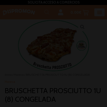
SOLICITA ACCESO A COMERCIOS
0.00
€
Horeca U
Bizcochos, mada
Café, inf
Caldos – Sopas
Miel, azú
Plato
Salsas, pasta untar, relleno,aceites, 
Inicio
/
Horeca
/ BRUSCHETTA PROSCIUTTO 1U (8) CONGELADA
Horeca
BRUSCHETTA PROSCIUTTO 1U
(8) CONGELADA