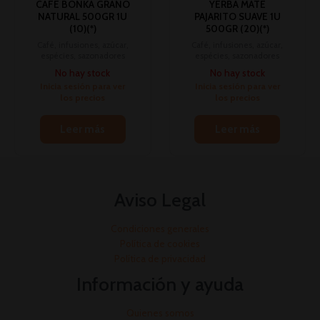
CAFE BONKA GRANO
YERBA MATE
NATURAL 500GR 1U
PAJARITO SUAVE 1U
(10)(*)
500GR (20)(*)
Café, infusiones, azúcar,
Café, infusiones, azúcar,
espécies, sazonadores
espécies, sazonadores
No hay stock
No hay stock
Inicia sesión para ver
Inicia sesión para ver
los precios
los precios
Leer más
Leer más
Aviso Legal
Condiciones generales
Política de cookies
Política de privacidad
Información y ayuda
Quienes somos