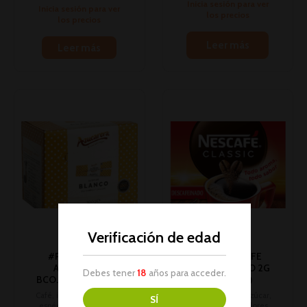
Inicia sesión para ver
Inicia sesión para ver
los precios
los precios
Leer más
Leer más
Verificación de edad
#PC# AZUCAR
#PC# NESCAFE
AZUCARERA
DESCAFEINADO 2G
Debes tener
18
años para acceder.
BCO.50S.6G 1U (20)
P-10 1U (12)
Café, infusiones, azúcar,
Café, infusiones, azúcar,
SÍ
espécies, sazonadores
espécies, sazonadores