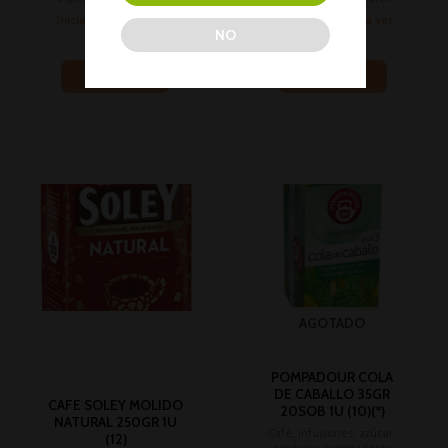
Inicia sesión para ver
Inicia sesión para ver
NO
los precios
los precios
Leer más
Leer más
AGOTADO
POMPADOUR COLA
DE CABALLO 35GR
CAFE SOLEY MOLIDO
20SOB 1U (10)(*)
NATURAL 250GR 1U
Café, infusiones, azúcar,
(12)