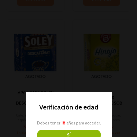
AGOTADO
AGOTADO
#PC# CAFE SOLEY
MOLIDO
POMPADOUR
DESCAFEI.250GR 1U
HINOJO 35GR 20SOB
Verificación de edad
(12)
1U (10)(*)
Café, infusiones, azúcar,
Café, infusiones, azúcar,
espécies, sazonadores
espécies, sazonadores
Debes tener
18
años para acceder.
No hay stock
No hay stock
Inicia sesión para ver
Inicia sesión para ver
SÍ