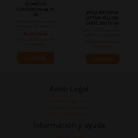
(COMP.DG)
CORTADO 16cap. 1U
#PC# INFUSION
(6)
LIPTON YELLOW
Café, infusiones, azúcar,
LABEL 25U 1U (6)
espécies, sazonadores
Café, infusiones, azúcar,
No hay stock
espécies, sazonadores
Inicia sesión para ver
Inicia sesión para ver
los precios
los precios
Leer más
Leer más
Aviso Legal
Condiciones generales
Política de cookies
Política de privacidad
Información y ayuda
Quienes somos