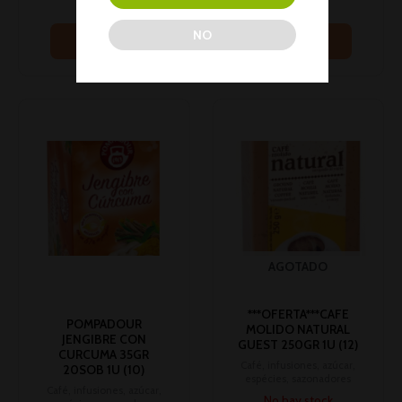
los precios
los precios
NO
Leer más
Leer más
AGOTADO
***OFERTA***CAFE
POMPADOUR
MOLIDO NATURAL
JENGIBRE CON
GUEST 250GR 1U (12)
CURCUMA 35GR
Café, infusiones, azúcar,
20SOB 1U (10)
espécies, sazonadores
Café, infusiones, azúcar,
No hay stock