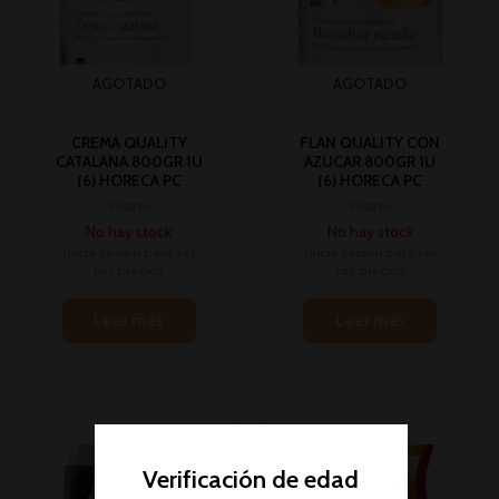
AGOTADO
AGOTADO
CREMA QUALITY
FLAN QUALITY CON
CATALANA 800GR 1U
AZUCAR 800GR 1U
(6) HORECA PC
(6) HORECA PC
Postres
Postres
No hay stock
No hay stock
Inicia sesión para ver
Inicia sesión para ver
los precios
los precios
Leer más
Leer más
Verificación de edad