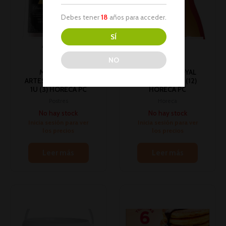
Debes tener
18
años para acceder.
SÍ
AGOTADO
AGOTADO
NO
MEMBRILLO
CARAMELO ROYAL
ARTESANAL 2.75K E/K
LIQUIDO 1L 1U (12)
1U (3) HORECA PC
HORECA PC
Postres
Horeca
No hay stock
No hay stock
Inicia sesión para ver
Inicia sesión para ver
los precios
los precios
Leer más
Leer más