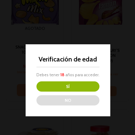
AGOTADO
SNACK JUMPERS MIX
#PC# PATATAS LAY’S
100G 1U (8)(*)
RUFFLES JAMON
Verificación de edad
Snacks
150GR 1U (19)
No hay stock
Snacks
Inicia sesión para ver
Inicia sesión para ver
Debes tener
18
años para acceder.
los precios
los precios
SÍ
Leer más
Leer más
NO