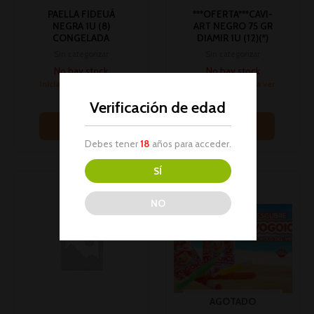
PAELLA FIDEUÁ
***OFERTA***CAVI-
NEGRA 1U (8)
ART NEGRO 75 GR
CONGELADA
DIAMIR 1U (12)(*)
Sin categorizar
Sin categorizar
No hay stock
No hay stock
Inicia sesión para ver
Inicia sesión para ver
los precios
los precios
Verificación de edad
Leer más
Leer más
Debes tener
18
años para acceder.
SÍ
NO
AGOTADO