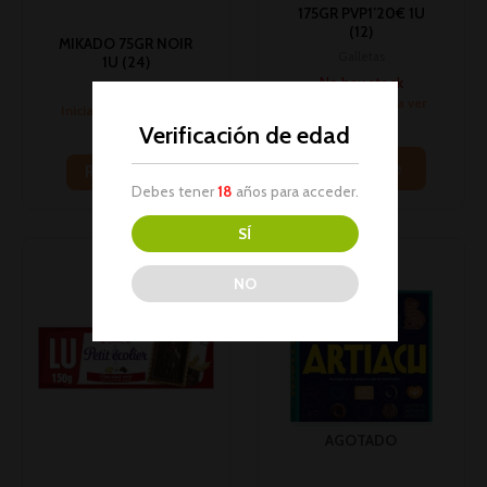
175GR PVP1’20€ 1U
(12)
MIKADO 75GR NOIR
Galletas
1U (24)
No hay stock
Galletas
Inicia sesión para ver
Inicia sesión para ver
los precios
los precios
Verificación de edad
Read more
Read more
Debes tener
18
años para acceder.
SÍ
NO
AGOTADO