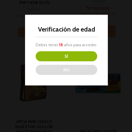
Galletas
PVP 1’40€ 1U (7)
No hay stock
Galletas
Inicia sesión para ver
Inicia sesión para ver
los precios
los precios
Verificación de edad
Leer más
Leer más
Debes tener
18
años para acceder.
SÍ
NO
#PC# MINI CHOCO
DIGESTIVE GULLÓN
160GR PVP1’50€ 1U
#PC# OREO 220GR