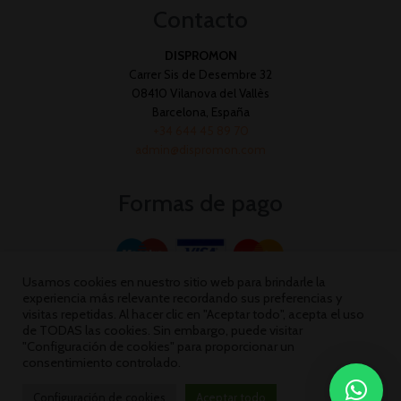
Contacto
DISPROMON
Carrer Sis de Desembre 32
08410 Vilanova del Vallès
Barcelona, España
+34 644 45 89 70
admin@dispromon.com
Formas de pago
Usamos cookies en nuestro sitio web para brindarle la
experiencia más relevante recordando sus preferencias y
visitas repetidas. Al hacer clic en "Aceptar todo", acepta el uso
de TODAS las cookies. Sin embargo, puede visitar
"Configuración de cookies" para proporcionar un
consentimiento controlado.
Configuración de cookies
Aceptar todo
Dispromon 2026 ©