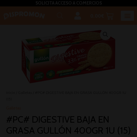
SOLICITA ACCESO A COMERCIOS
0.00
€
Horeca U
Bizcochos, mada
Café, inf
Caldos – Sopas
Miel, azú
Plato
Salsas, pasta untar, relleno,aceites, 
Inicio
/
Galletas
/ #PC# DIGESTIVE BAJA EN GRASA GULLÓN 400GR 1U
(15)
Galletas
#PC# DIGESTIVE BAJA EN
GRASA GULLÓN 400GR 1U (15)