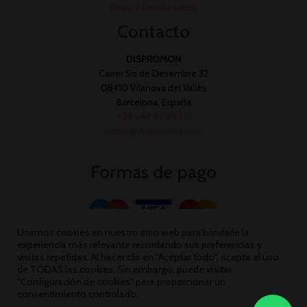
Envío y devoluciones
Contacto
DISPROMON
Carrer Sis de Desembre 32
08410 Vilanova del Vallès
Barcelona, España
+34 644 45 89 70
admin@dispromon.com
Formas de pago
Usamos cookies en nuestro sitio web para brindarle la
experiencia más relevante recordando sus preferencias y
visitas repetidas. Al hacer clic en "Aceptar todo", acepta el uso
de TODAS las cookies. Sin embargo, puede visitar
"Configuración de cookies" para proporcionar un
consentimiento controlado.