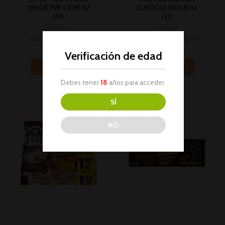
190GR PVP 1’20€ 1U
(CHOCO) 150GR 1U
(12)
(21)
Galletas
Galletas
Inicia sesión para ver
Inicia sesión para ver
los precios
los precios
Verificación de edad
Leer más
Leer más
Debes tener
18
años para acceder.
SÍ
NO