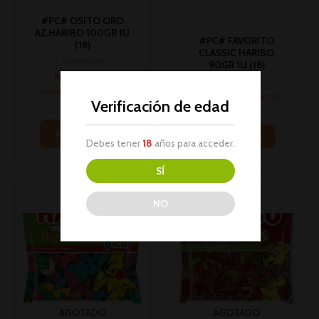
#PC# OSITO ORO
AZ.HARIBO 100GR 1U
#PC# FAVORITO
(18)
CLASSIC HARIBO
Gominolas
90GR 1U (18)
No hay stock
Gominolas
Inicia sesión para ver
Inicia sesión para ver
Verificación de edad
los precios
los precios
Read more
Read more
Debes tener
18
años para acceder.
SÍ
NO
AGOTADO
AGOTADO