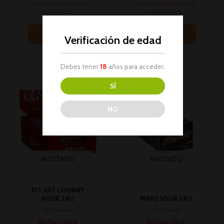
Inicia sesión para ver
Inicia sesión para ver
los precios
los precios
Leer más
Leer más
Verificación de edad
Debes tener
18
años para acceder.
SÍ
NO
AGOTADO
AGOTADO
KIT KAT CHUNKY
40GR 24U
MARS 50GR 24U
Chocolates
Chocolates
No hay stock
No hay stock