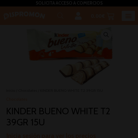
SOLICITA ACCESO A COMERCIOS
0.00
€
Inicio
/
Chocolates
/ KINDER BUENO WHITE T2 39GR 15U
Chocolates
KINDER BUENO WHITE T2
39GR 15U
Inicia sesión para ver los precios