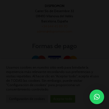
DISPROMON
Carrer Sis de Desembre 32
08410 Vilanova del Vallès
Barcelona, España
+34 644 45 89 70
admin@dispromon.com
Formas de pago
Usamos cookies en nuestro sitio web para brindarle la
experiencia más relevante recordando sus preferencias y
visitas repetidas. Al hacer clic en "Aceptar todo", acepta el uso
de TODAS las cookies. Sin embargo, puede visitar
"Configuración de cookies" para proporcionar un
consentimiento controlado.
Configuración de cookies
Aceptar todo
Dispromon 2026 ©