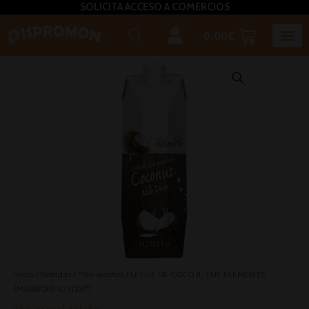
SOLICITA ACCESO A COMERCIOS
0.00
€
Horeca U
Bizcochos, mada
Café, inf
Caldos – Sopas
Miel, azú
Plato
Salsas, pasta untar, relleno,aceites, 
Inicio
/
Bebidas
/
*Sin alcohol
/ LECHE DE COCO 1L THE ELEMENTS
(MARRÓN) 1U (12)(*)
*Sin alcohol
,
Bebidas