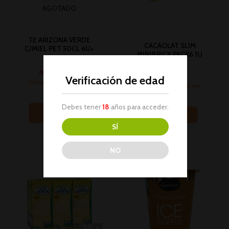
AGOTADO
TE ARIZONA VERDE
CACAOLAT SLIM
C/MIEL PET 50CL 6U+
MINIBRICK PACK6 1U
Bebidas
(4)
No hay stock
Bebidas
Verificación de edad
Inicia sesión para ver
Inicia sesión para ver
los precios
los precios
Debes tener
18
años para acceder.
Leer más
Leer más
SÍ
NO