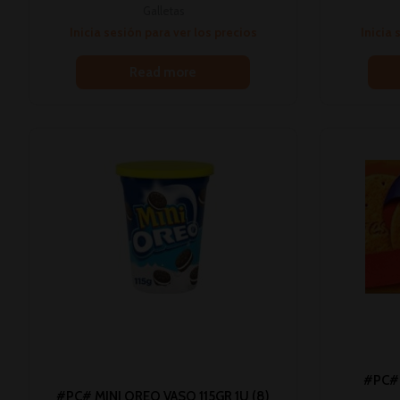
Galletas
Inicia sesión para ver los precios
Inicia 
Read more
#PC#
#PC# MINI OREO VASO 115GR 1U (8)