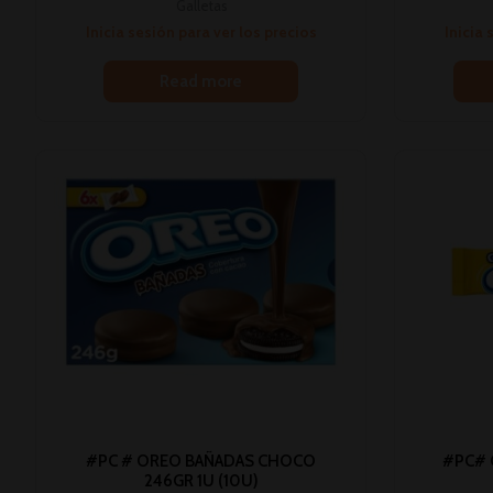
Galletas
Inicia sesión para ver los precios
Inicia 
Read more
#PC # OREO BAÑADAS CHOCO
#PC# 
246GR 1U (10U)