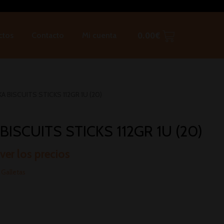
ctos
Contacto
Mi cuenta
0.00
€
A BISCUITS STICKS 112GR 1U (20)
BISCUITS STICKS 112GR 1U (20)
 ver los precios
:
Galletas