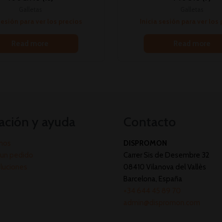
Galletas
Galletas
sesión para ver los precios
Inicia sesión para ver los
Read more
Read more
ación y ayuda
Contacto
mos
DISPROMON
un pedido
Carrer Sis de Desembre 32
oluciones
08410 Vilanova del Vallès
Barcelona, España
+34 644 45 89 70
admin@dispromon.com