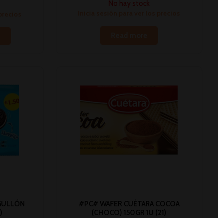
No hay stock
Inicia sesión para ver los precios
 precios
Read more
 GULLÓN
#PC# WAFER CUÉTARA COCOA
)
(CHOCO) 150GR 1U (21)