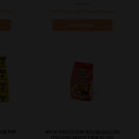
Galletas
 precios
Inicia sesión para ver los precios
Read more
0GR PVP
#PC# CHOCOCHIP BOLSA GULLÓN
175G+25G GRATIS 1’50€ 1U (10)