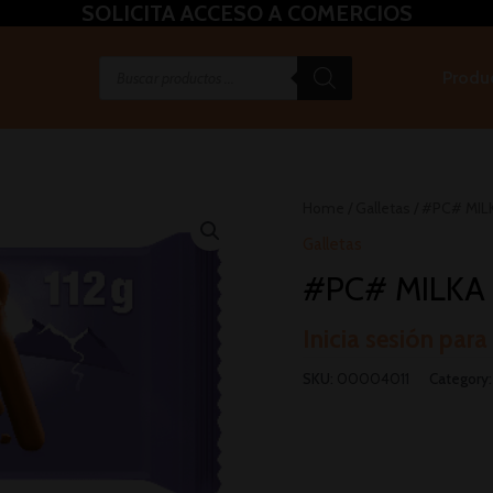
SOLICITA ACCESO A COMERCIOS
Produ
Home
/
Galletas
/ #PC# MILK
Galletas
#PC# MILKA 
Inicia sesión para
SKU:
00004011
Category