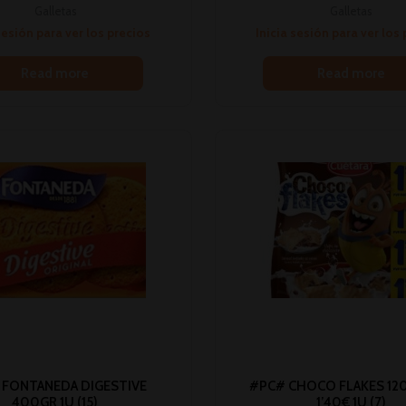
Galletas
Galletas
sesión para ver los precios
Inicia sesión para ver los
Read more
Read more
 FONTANEDA DIGESTIVE
#PC# CHOCO FLAKES 12
400GR 1U (15)
1’40€ 1U (7)