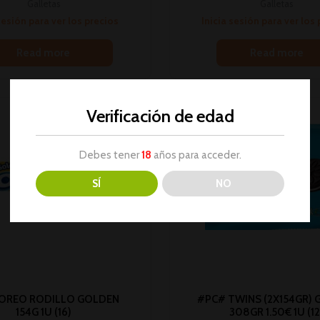
Galletas
Galletas
sesión para ver los precios
Inicia sesión para ver los
Read more
Read more
Verificación de edad
Debes tener
18
años para acceder.
SÍ
NO
OREO RODILLO GOLDEN
#PC# TWINS (2X154GR)
154G 1U (16)
308GR 1.50€ 1U (12