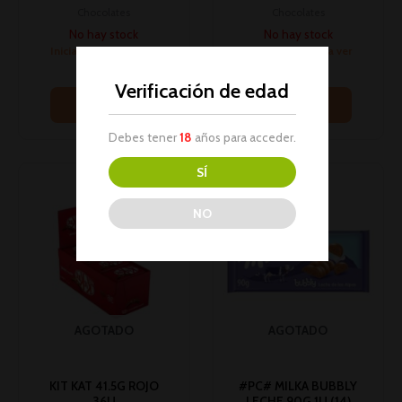
Chocolates
Chocolates
No hay stock
No hay stock
Inicia sesión para ver
Inicia sesión para ver
los precios
los precios
Verificación de edad
Leer más
Leer más
Debes tener
18
años para acceder.
SÍ
NO
AGOTADO
AGOTADO
KIT KAT 41.5G ROJO
#PC# MILKA BUBBLY
36U
LECHE 90G 1U (14)