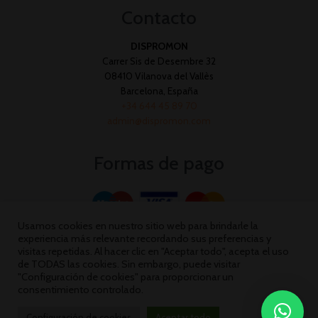
Contacto
DISPROMON
Carrer Sis de Desembre 32
08410 Vilanova del Vallès
Barcelona, España
+34 644 45 89 70
admin@dispromon.com
Formas de pago
Usamos cookies en nuestro sitio web para brindarle la
experiencia más relevante recordando sus preferencias y
visitas repetidas. Al hacer clic en "Aceptar todo", acepta el uso
de TODAS las cookies. Sin embargo, puede visitar
"Configuración de cookies" para proporcionar un
consentimiento controlado.
Configuración de cookies
Aceptar todo
Dispromon 2026 ©