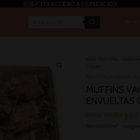
SOLICITA ACCESO A COMERCIOS
Produ
Inicio
/
Bizcochos, madalenas
CODAN
Bizcochos, madalenas, hoj
MUFFINS VAI
ENVUELTAS
Inicia sesión para
SKU:
00004767
Categorí