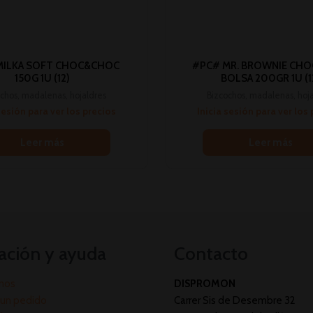
MILKA SOFT CHOC&CHOC
#PC# MR. BROWNIE CHO
150G 1U (12)
BOLSA 200GR 1U (1
chos, madalenas, hojaldres
Bizcochos, madalenas, hoj
sesión para ver los precios
Inicia sesión para ver los
Leer más
Leer más
ación y ayuda
Contacto
mos
DISPROMON
un pedido
Carrer Sis de Desembre 32