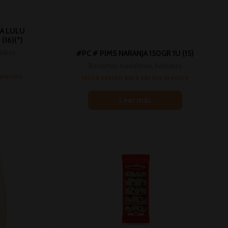
A LULU
(16)(*)
aldres
#PC # PIMS NARANJA 150GR 1U (15)
Bizcochos, madalenas, hojaldres
 precios
Inicia sesión para ver los precios
Leer más