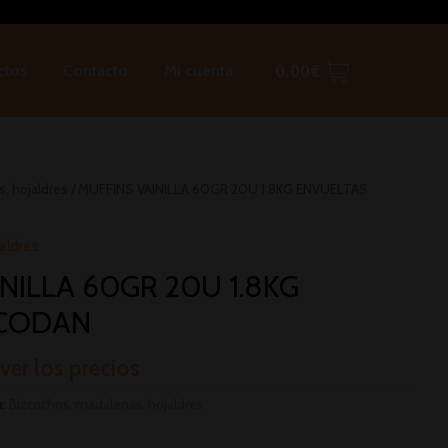
ctos
Contacto
Mi cuenta
0.00
€
, hojaldres
/ MUFFINS VAINILLA 60GR 20U 1.8KG ENVUELTAS
aldres
NILLA 60GR 20U 1.8KG
 CODAN
 ver los precios
a:
Bizcochos, madalenas, hojaldres