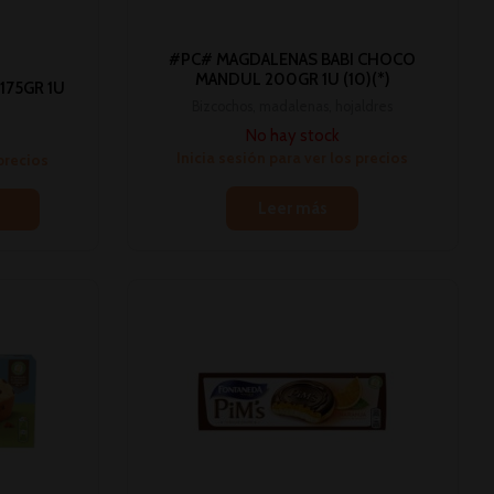
#PC# MAGDALENAS BABI CHOCO
MANDUL 200GR 1U (10)(*)
175GR 1U
Bizcochos, madalenas, hojaldres
No hay stock
Inicia sesión para ver los precios
 precios
Leer más