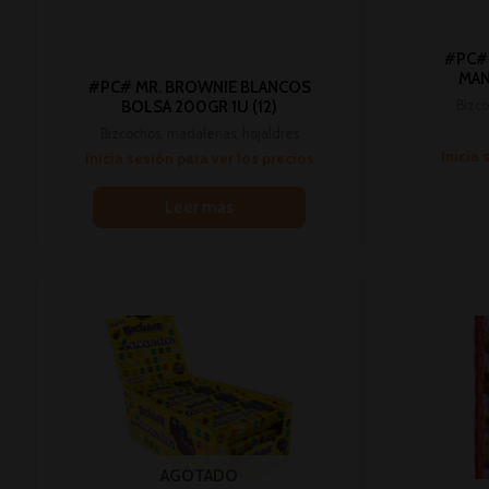
#PC# 
MAN
#PC# MR. BROWNIE BLANCOS
Bizco
BOLSA 200GR 1U (12)
Bizcochos, madalenas, hojaldres
Inicia 
Inicia sesión para ver los precios
Leer más
AGOTADO