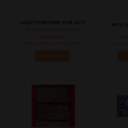
LACASITOS BROWNIE 50GR 12U (*)
#PC# LA
Bizcochos, madalenas, hojaldres
No hay stock
Bizco
Inicia sesión para ver los precios
Inicia 
Leer más