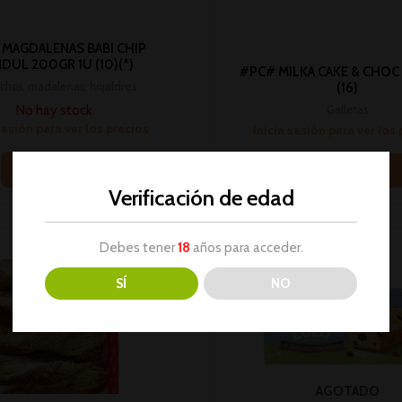
MAGDALENAS BABI CHIP
DUL 200GR 1U (10)(*)
#PC# MILKA CAKE & CHOC 
chos, madalenas, hojaldres
(16)
No hay stock
Galletas
sesión para ver los precios
Inicia sesión para ver los
Leer más
Leer más
Verificación de edad
Debes tener
18
años para acceder.
SÍ
NO
AGOTADO