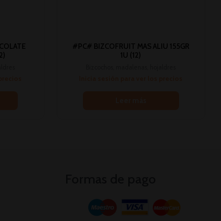
COLATE
#PC# BIZCOFRUIT MAS ALIU 155GR
2)
1U (12)
aldres
Bizcochos, madalenas, hojaldres
 precios
Inicia sesión para ver los precios
Leer más
Formas de pago