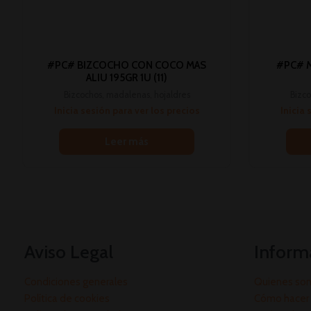
#PC# BIZCOCHO CON COCO MAS
#PC# 
ALIU 195GR 1U (11)
Bizcochos, madalenas, hojaldres
Bizco
Inicia sesión para ver los precios
Inicia 
Leer más
Aviso Legal
Inform
Condiciones generales
Quienes so
Política de cookies
Cómo hacer 