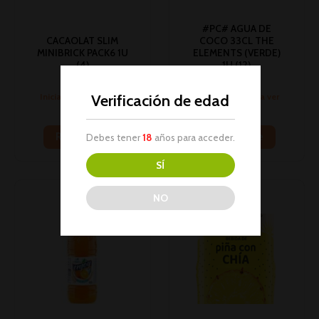
#PC# AGUA DE
CACAOLAT SLIM
COCO 33CL THE
MINIBRICK PACK6 1U
ELEMENTS (VERDE)
(4)
1U (12)
Bebidas
Bebidas
Verificación de edad
Inicia sesión para ver
Inicia sesión para ver
los precios
los precios
Read more
Read more
Debes tener
18
años para acceder.
SÍ
NO