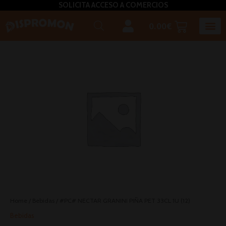
SOLICITA ACCESO A COMERCIOS
0.00
€
Horeca U
Bizcochos, mada
Café, inf
Caldos – Sopas
Miel, azú
Plato
Salsas, pasta untar, relleno,aceites, 
Home
/
Bebidas
/ #PC# NECTAR GRANINI PIÑA PET 33CL 1U (12)
Bebidas