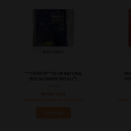
AGOTADO
***OFERTA***ATUN NATURAL
PA
BOLSA DIAMIR 1KG 1U (*)
HO
Horeca
No hay stock
Inicia sesión para ver los precios
Inicia 
Leer más