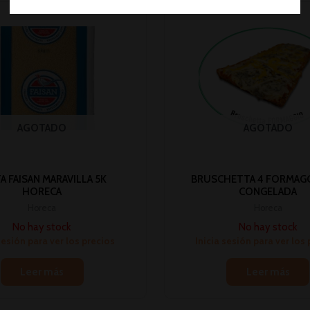
AGOTADO
AGOTADO
A FAISAN MARAVILLA 5K
BRUSCHETTA 4 FORMAGGI
HORECA
CONGELADA
Horeca
Horeca
No hay stock
No hay stock
sesión para ver los precios
Inicia sesión para ver los
Leer más
Leer más