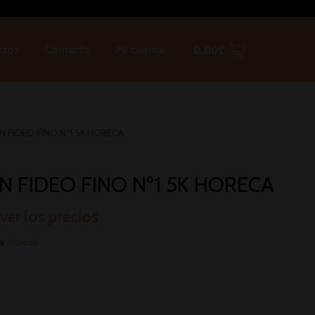
ctos
Contacto
Mi cuenta
0.00
€
AN FIDEO FINO Nº1 5K HORECA
N FIDEO FINO Nº1 5K HORECA
 ver los precios
a:
Horeca