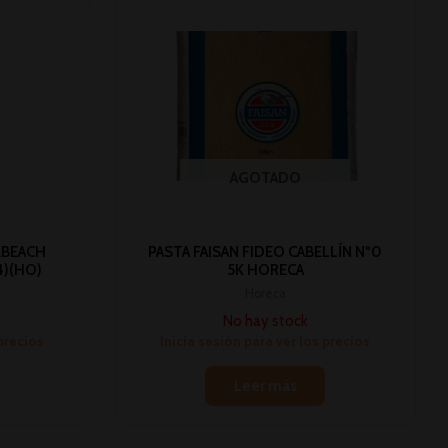
AGOTADO
.BEACH
PASTA FAISAN FIDEO CABELLÍN Nº0
24)(HO)
5K HORECA
Horeca
No hay stock
 precios
Inicia sesión para ver los precios
Leer más