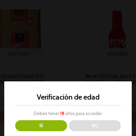
AGOTADO
AGOTADO
STA GALLO FIDEO Nº0
#PC# COCKTAIL SEX O.T
STELERIA 3K HORECA
ALC.4.5% vol. 33CL 1U (
Horeca
Horeca
Verificación de edad
No hay stock
No hay stock
sesión para ver los precios
Inicia sesión para ver los
Debes tener
18
años para acceder.
Leer más
Leer más
SÍ
NO