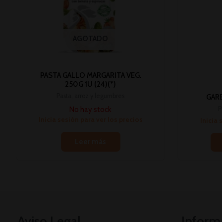
AGOTADO
PASTA GALLO MARGARITA VEG.
250G 1U (24)(*)
Pasta, arroz y legumbres
GARB
No hay stock
P
Inicia sesión para ver los precios
Inicia 
Leer más
Aviso Legal
Inform