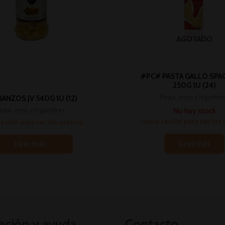
AGOTADO
#PC# PASTA GALLO SPA
250G 1U (24)
Pasta, arroz y legumbr
ANZOS JV 540G 1U (12)
No hay stock
asta, arroz y legumbres
Inicia sesión para ver los
sesión para ver los precios
Leer más
Leer más
ación y ayuda
Contacto