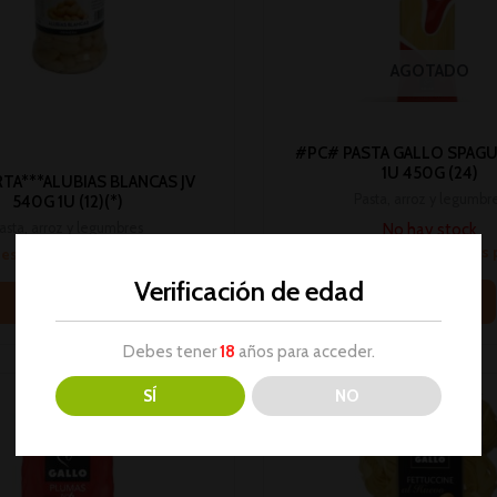
AGOTADO
#PC# PASTA GALLO SPAGU
1U 450G (24)
TA***ALUBIAS BLANCAS JV
Pasta, arroz y legumbr
540G 1U (12)(*)
No hay stock
asta, arroz y legumbres
Inicia sesión para ver los
sesión para ver los precios
Verificación de edad
Leer más
Leer más
Debes tener
18
años para acceder.
SÍ
NO