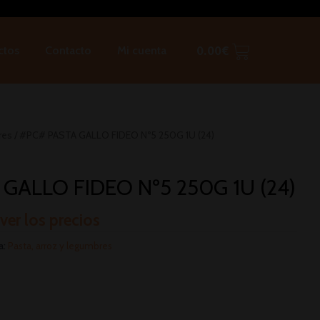
ctos
Contacto
Mi cuenta
0.00
€
res
/ #PC# PASTA GALLO FIDEO Nº5 250G 1U (24)
GALLO FIDEO Nº5 250G 1U (24)
 ver los precios
a:
Pasta, arroz y legumbres