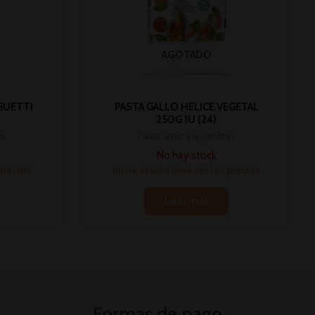
AGOTADO
GUETTI
PASTA GALLO HELICE VEGETAL
250G 1U (24)
es
Pasta, arroz y legumbres
No hay stock
 precios
Inicia sesión para ver los precios
Leer más
Formas de pago