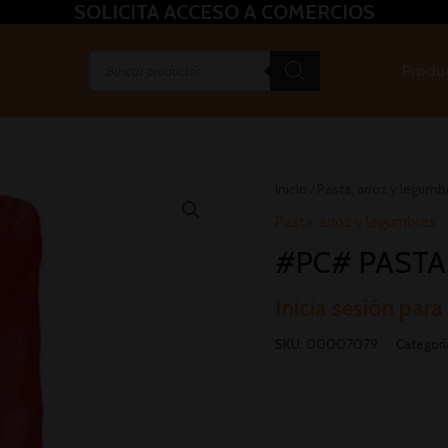
SOLICITA ACCESO A COMERCIOS
Produ
Inicio
/
Pasta, arroz y legumb
Pasta, arroz y legumbres
#PC# PASTA 
Inicia sesión para
SKU:
00007079
Categorí