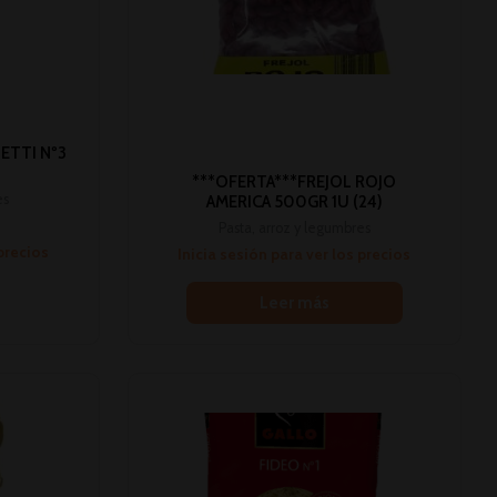
ETTI Nº3
***OFERTA***FREJOL ROJO
es
AMERICA 500GR 1U (24)
Pasta, arroz y legumbres
 precios
Inicia sesión para ver los precios
Leer más