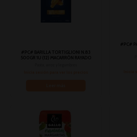
#PC# P
#PC# BARILLA TORTIGLIONI N.83
P
500GR 1U (12) MACARRÓN RAYADO
Pasta, arroz y legumbres
Inicia 
Inicia sesión para ver los precios
Leer más