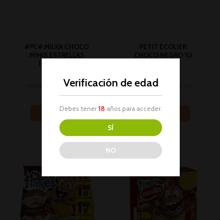
#PC# MILKA CHOCO
PETIT ECOLIER
MINIS ESTRELLAS
CHOCO NEGRO 1U
150G 1U (16)
(14)
Galletas
Galletas
Verificación de edad
Inicia sesión para ver
Inicia sesión para ver
los precios
los precios
Debes tener
18
años para acceder.
Leer más
Leer más
SÍ
NO