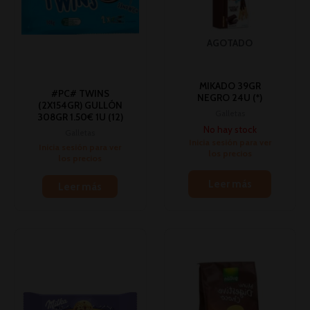
AGOTADO
MIKADO 39GR
#PC# TWINS
NEGRO 24U (*)
(2X154GR) GULLÓN
Galletas
308GR 1.50€ 1U (12)
No hay stock
Galletas
Inicia sesión para ver
Inicia sesión para ver
los precios
los precios
Leer más
Leer más