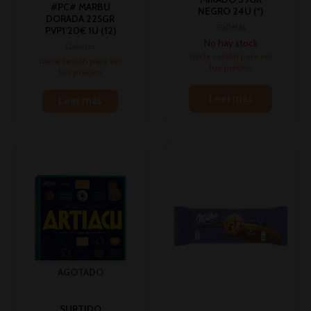
#PC# MARBU
NEGRO 24U (*)
DORADA 225GR
Galletas
PVP1’20€ 1U (12)
No hay stock
Galletas
Inicia sesión para ver
Inicia sesión para ver
los precios
los precios
Leer más
Leer más
AGOTADO
SURTIDO