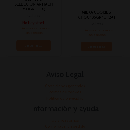
SELECCION ARTIACH
250GR 1U (6)
MILKA COOKIES
Galletas
CHOC 135GR 1U (24)
No hay stock
Galletas
Inicia sesión para ver
Inicia sesión para ver
los precios
los precios
Leer más
Leer más
Aviso Legal
Condiciones generales
Política de cookies
Política de privacidad
Información y ayuda
Quienes somos
Cómo hacer un pedido