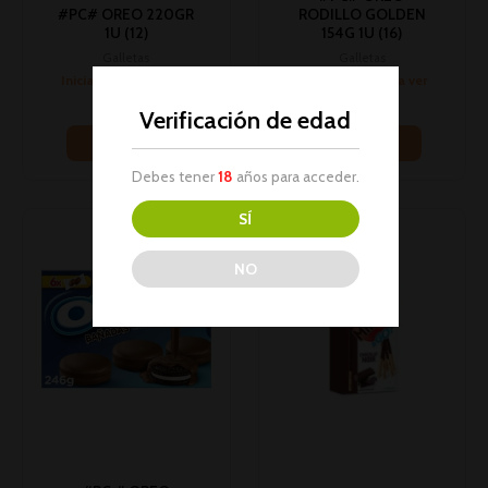
#PC# OREO 220GR
RODILLO GOLDEN
1U (12)
154G 1U (16)
Galletas
Galletas
Inicia sesión para ver
Inicia sesión para ver
los precios
los precios
Verificación de edad
Leer más
Leer más
Debes tener
18
años para acceder.
SÍ
NO