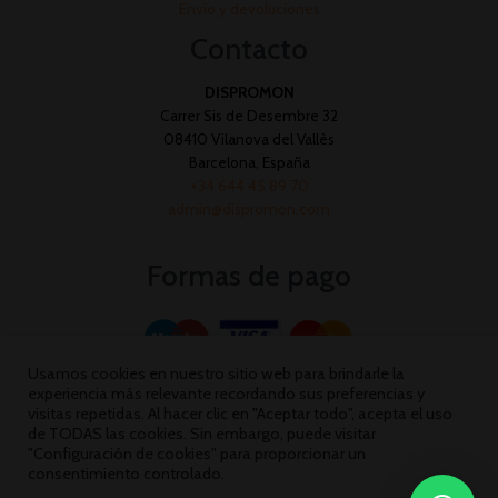
Envío y devoluciones
Contacto
DISPROMON
Carrer Sis de Desembre 32
08410 Vilanova del Vallès
Barcelona, España
+34 644 45 89 70
admin@dispromon.com
Formas de pago
Usamos cookies en nuestro sitio web para brindarle la
experiencia más relevante recordando sus preferencias y
visitas repetidas. Al hacer clic en "Aceptar todo", acepta el uso
de TODAS las cookies. Sin embargo, puede visitar
"Configuración de cookies" para proporcionar un
consentimiento controlado.