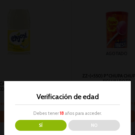
AGOTADO
ZZ-(+550) P*CHUPA CHU
110U 1U BOTE
C# ENJOY LIMON SAN
Sin categorizar
EDETTO 500ML 1U (12)
Verificación de edad
No hay stock
Sin categorizar
Inicia sesión para ver los
sesión para ver los precios
Debes tener
18
años para acceder.
Leer más
Leer más
SÍ
NO