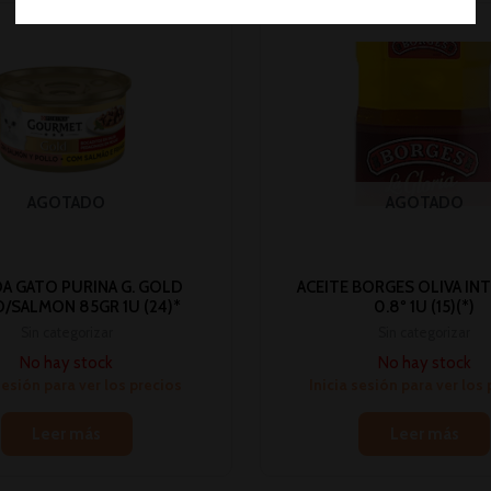
AGOTADO
AGOTADO
A GATO PURINA G. GOLD
ACEITE BORGES OLIVA IN
/SALMON 85GR 1U (24)*
0.8º 1U (15)(*)
Sin categorizar
Sin categorizar
No hay stock
No hay stock
sesión para ver los precios
Inicia sesión para ver los
Leer más
Leer más