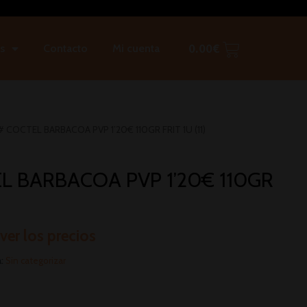
s
Contacto
Mi cuenta
0.00
€
 COCTEL BARBACOA PVP 1’20€ 110GR FRIT 1U (11)
L BARBACOA PVP 1’20€ 110GR
 ver los precios
a:
Sin categorizar