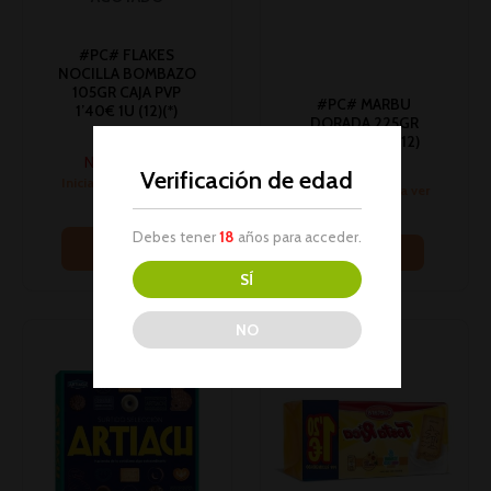
#PC# FLAKES
NOCILLA BOMBAZO
105GR CAJA PVP
#PC# MARBU
1’40€ 1U (12)(*)
DORADA 225GR
Galletas
PVP1’20€ 1U (12)
No hay stock
Galletas
Verificación de edad
Inicia sesión para ver
Inicia sesión para ver
los precios
los precios
Debes tener
18
años para acceder.
Leer más
Leer más
SÍ
NO