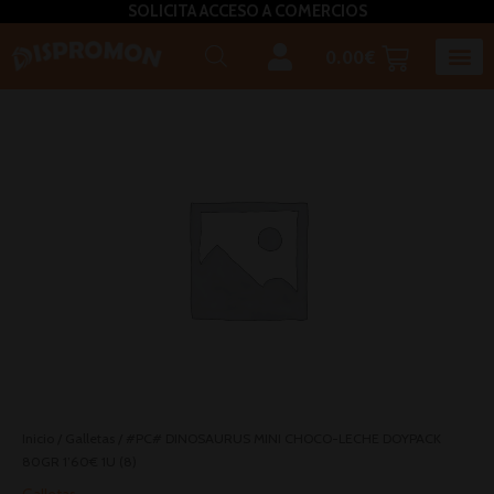
SOLICITA ACCESO A COMERCIOS
0.00
€
Horeca U
Bizcochos, mada
Café, inf
Caldos – Sopas
Miel, azú
Plato
Salsas, pasta untar, relleno,aceites, 
Inicio
/
Galletas
/ #PC# DINOSAURUS MINI CHOCO-LECHE DOYPACK
80GR 1’60€ 1U (8)
Galletas