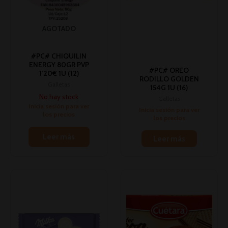
AGOTADO
#PC# CHIQUILIN
ENERGY 80GR PVP
#PC# OREO
1’20€ 1U (12)
RODILLO GOLDEN
Galletas
154G 1U (16)
No hay stock
Galletas
Inicia sesión para ver
Inicia sesión para ver
los precios
los precios
Leer más
Leer más