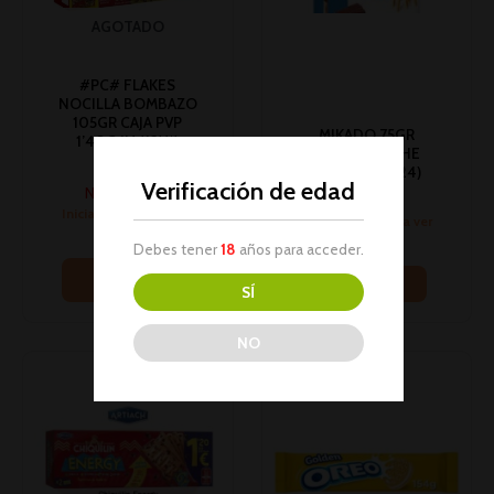
AGOTADO
#PC# FLAKES
NOCILLA BOMBAZO
105GR CAJA PVP
MIKADO 75GR
1’40€ 1U (12)(*)
CHOCO-LECHE
Galletas
POCKET 1U (24)
Verificación de edad
No hay stock
Galletas
Inicia sesión para ver
Inicia sesión para ver
los precios
los precios
Debes tener
18
años para acceder.
Leer más
Leer más
SÍ
NO