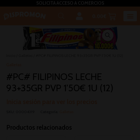
SOLICITA ACCESO A COMERCIOS
0.00
€
Horeca U
Bizcochos, mada
Café, inf
Caldos – Sopas
Miel, azú
Plato
Salsas, pasta untar, relleno,aceites, 
Inicio
/
Galletas
/ #PC# FILIPINOS LECHE 93+35GR PVP 1’50€ 1U (12)
Galletas
#PC# FILIPINOS LECHE
93+35GR PVP 1’50€ 1U (12)
Inicia sesión para ver los precios
SKU:
00004319
Categoría:
Galletas
Productos relacionados