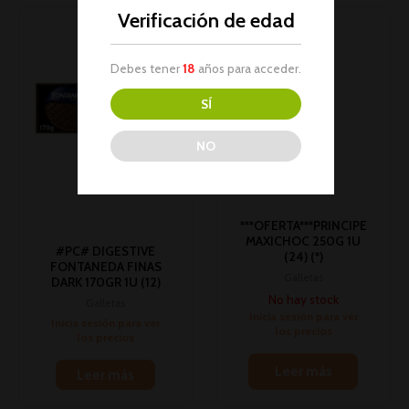
Verificación de edad
Debes tener
18
años para acceder.
SÍ
NO
AGOTADO
***OFERTA***PRINCIPE
MAXICHOC 250G 1U
#PC# DIGESTIVE
(24) (*)
FONTANEDA FINAS
Galletas
DARK 170GR 1U (12)
No hay stock
Galletas
Inicia sesión para ver
Inicia sesión para ver
los precios
los precios
Leer más
Leer más