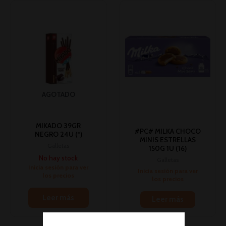
AGOTADO
MIKADO 39GR
#PC# MILKA CHOCO
NEGRO 24U (*)
MINIS ESTRELLAS
Galletas
150G 1U (16)
No hay stock
Galletas
Inicia sesión para ver
Inicia sesión para ver
los precios
los precios
Leer más
Leer más