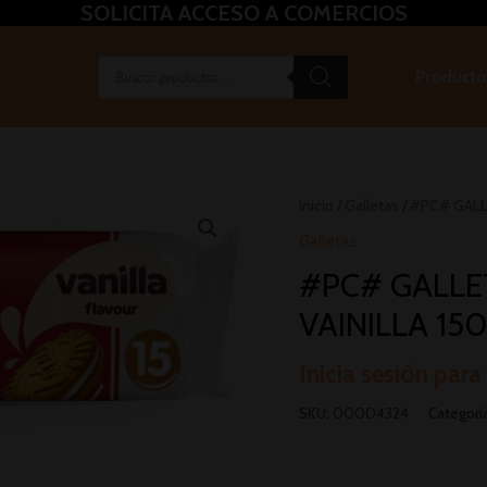
SOLICITA ACCESO A COMERCIOS
Producto
Inicio
/
Galletas
/ #PC# GALL
Galletas
#PC# GALLE
VAINILLA 150
Inicia sesión para
SKU:
00004324
Categorí