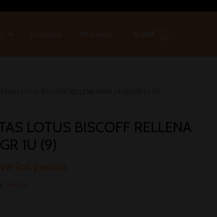
s
Contacto
Mi cuenta
0.00
€
ETAS LOTUS BISCOFF RELLENA VAINILLA 150GR 1U (9)
TAS LOTUS BISCOFF RELLENA
GR 1U (9)
 ver los precios
a:
Galletas