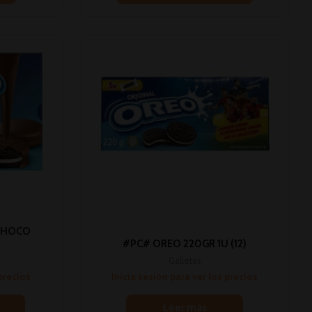
 CHOCO
#PC# OREO 220GR 1U (12)
Galletas
 precios
Inicia sesión para ver los precios
Leer más