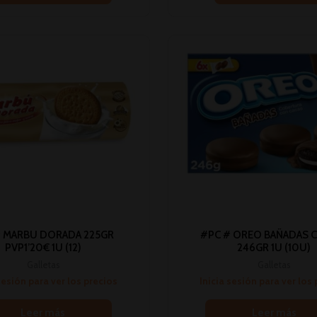
 MARBU DORADA 225GR
#PC # OREO BAÑADAS
PVP1’20€ 1U (12)
246GR 1U (10U)
Galletas
Galletas
sesión para ver los precios
Inicia sesión para ver los
Leer más
Leer más