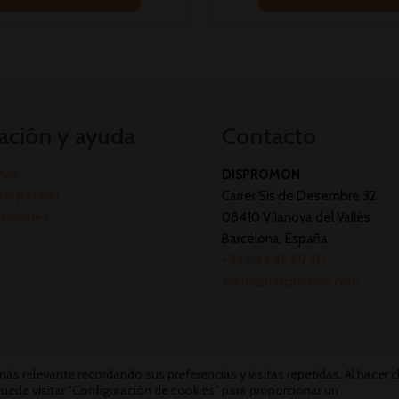
ación y ayuda
Contacto
mos
DISPROMON
un pedido
Carrer Sis de Desembre 32
oluciones
08410 Vilanova del Vallès
Barcelona, España
+34 644 45 89 70
admin@dispromon.com
s relevante recordando sus preferencias y visitas repetidas. Al hacer cl
uede visitar "Configuración de cookies" para proporcionar un
Dispromon 2026 ©