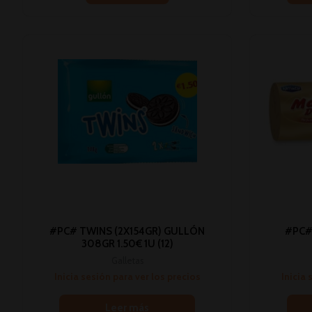
#PC# TWINS (2X154GR) GULLÓN
#PC#
308GR 1.50€ 1U (12)
Galletas
Inicia sesión para ver los precios
Inicia 
Leer más