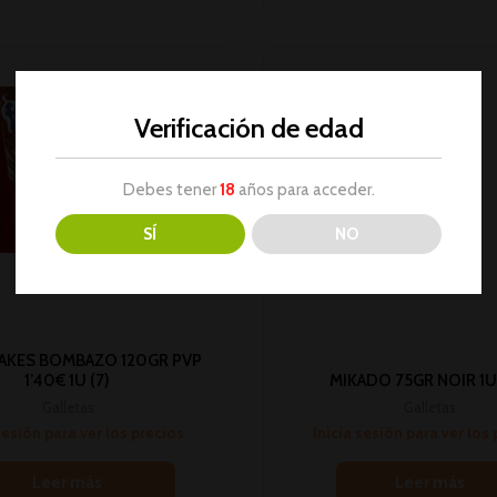
Verificación de edad
Debes tener
18
años para acceder.
SÍ
NO
AKES BOMBAZO 120GR PVP
1’40€ 1U (7)
MIKADO 75GR NOIR 1U 
Galletas
Galletas
sesión para ver los precios
Inicia sesión para ver los
Leer más
Leer más