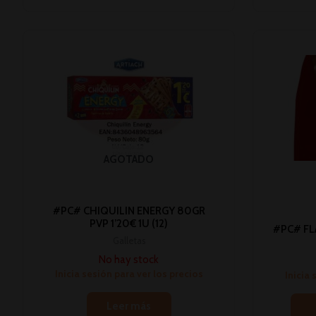
AGOTADO
#PC# CHIQUILIN ENERGY 80GR
PVP 1’20€ 1U (12)
#PC# FL
Galletas
No hay stock
Inicia sesión para ver los precios
Inicia 
Leer más