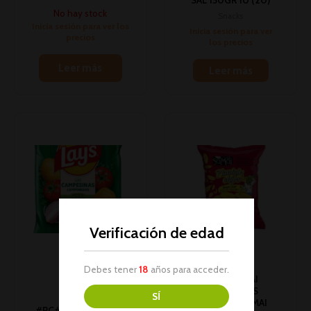
SAL 150GR 1U (20)
No hay stock
Snacks
Inicia sesión para ver los
Inicia sesión para ver
precios
los precios
Leer más
Leer más
Verificación de edad
AGOTADO
Debes tener
18
años para acceder.
#PC# SAMAI
PLATANITOS
SÍ
PICANTES SAMAI
#PC# PATATAS LAY’S