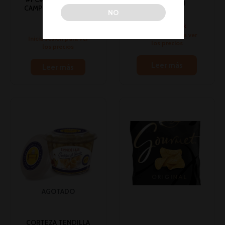
75GR 1U (15)
CAMPESINA 150GR 1U
NO
Snacks
(19)
No hay stock
Snacks
Inicia sesión para ver
Inicia sesión para ver
los precios
los precios
Leer más
Leer más
AGOTADO
CORTEZA TENDILLA