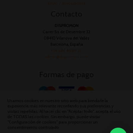
Envío y devoluciones
Contacto
DISPROMON
Carrer Sis de Desembre 32
08410 Vilanova del Vallès
Barcelona, España
+34 644 45 89 70
admin@dispromon.com
Formas de pago
Usamos cookies en nuestro sitio web para brindarle la
experiencia más relevante recordando sus preferencias y
visitas repetidas. Al hacer clic en "Aceptar todo", acepta el uso
de TODAS las cookies. Sin embargo, puede visitar
"Configuración de cookies" para proporcionar un
consentimiento controlado.