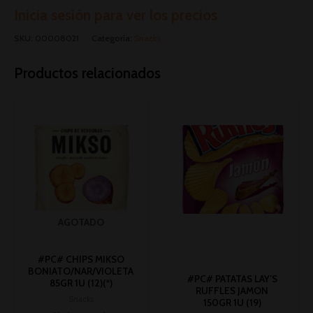
Inicia sesión para ver los precios
SKU:
00008021
Categoría:
Snacks
Productos relacionados
AGOTADO
#PC# CHIPS MIKSO
BONIATO/NAR/VIOLETA
#PC# PATATAS LAY’S
85GR 1U (12)(*)
RUFFLES JAMON
Snacks
150GR 1U (19)