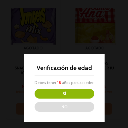
AGOTADO
AGOTADO
#PC# PATATAS
Verificación de edad
SNACK JUMPERS MIX
SANTA ANA 140GR 1U
100G 1U (8)(*)
(19)
Snacks
Snacks
Debes tener
18
años para acceder.
No hay stock
No hay stock
Inicia sesión para ver
Inicia sesión para ver
SÍ
los precios
los precios
NO
Leer más
Leer más