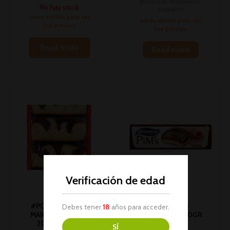
Bizcochos, madalenas,
No hay stock
hojaldres
Inicia sesión para ver
Inicia sesión para ver
los precios
los precios
Read more
Read more
Verificación de edad
#PC# BIZCOCHO
#PC# PIMS
Debes tener
18
años para acceder.
MARBLE MAS ALIU
FRAMBUESA 150GR
200GR 1U (12)
1U (15)
SÍ