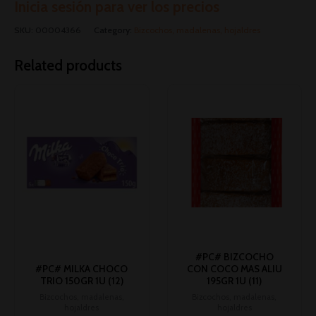
Inicia sesión para ver los precios
SKU:
00004366
Category:
Bizcochos, madalenas, hojaldres
Related products
#PC# BIZCOCHO
#PC# MILKA CHOCO
CON COCO MAS ALIU
TRIO 150GR 1U (12)
195GR 1U (11)
Bizcochos, madalenas,
Bizcochos, madalenas,
hojaldres
hojaldres