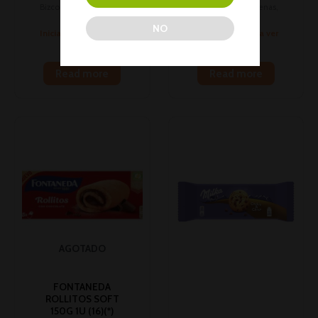
Bizcochos, madalenas,
Bizcochos, madalenas,
hojaldres
hojaldres
NO
Inicia sesión para ver
Inicia sesión para ver
los precios
los precios
Read more
Read more
AGOTADO
FONTANEDA
ROLLITOS SOFT
150G 1U (16)(*)