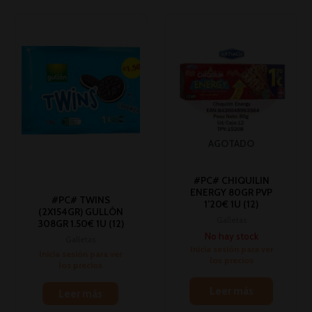
AGOTADO
#PC# CHIQUILIN
ENERGY 80GR PVP
#PC# TWINS
1’20€ 1U (12)
(2X154GR) GULLÓN
Galletas
308GR 1.50€ 1U (12)
No hay stock
Galletas
Inicia sesión para ver
Inicia sesión para ver
los precios
los precios
Leer más
Leer más