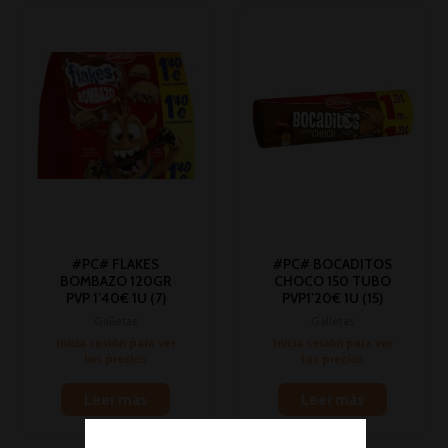
#PC# FLAKES
#PC# BOCADITOS
BOMBAZO 120GR
CHOCO 150 TUBO
PVP 1’40€ 1U (7)
PVP1’20€ 1U (15)
Galletas
Galletas
Inicia sesión para ver
Inicia sesión para ver
los precios
los precios
Leer más
Leer más