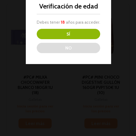
Verificación de edad
Debes tener
18
años para acceder.
SÍ
NO
#PC# MILKA
#PC# MINI CHOCO
CHOCOWAFER
DIGESTIVE GULLÓN
BLANCO 180GR 1U
160GR PVP1’50€ 1U
(18)
(10)
Galletas
Galletas
Inicia sesión para ver
Inicia sesión para ver
los precios
los precios
Leer más
Leer más