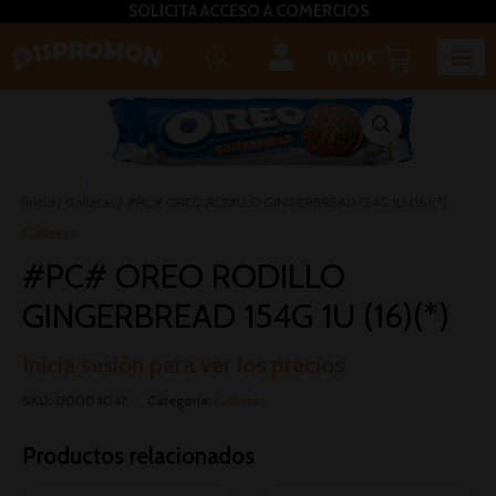
SOLICITA ACCESO A COMERCIOS
0.00
€
Horeca U
Bizcochos, mada
Café, inf
Caldos – Sopas
Miel, azú
Plato
Salsas, pasta untar, relleno,aceites, 
Inicio
/
Galletas
/ #PC# OREO RODILLO GINGERBREAD 154G 1U (16)(*)
Galletas
#PC# OREO RODILLO
GINGERBREAD 154G 1U (16)(*)
Inicia sesión para ver los precios
SKU:
00004047
Categoría:
Galletas
Productos relacionados