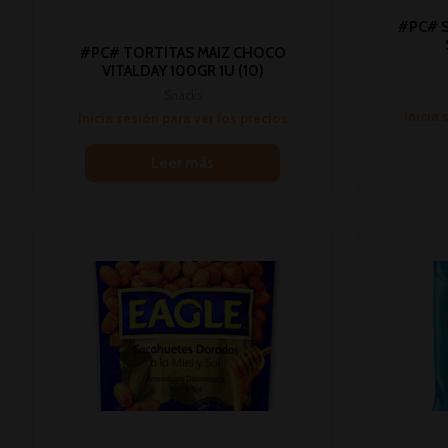
#PC# S
#PC# TORTITAS MAIZ CHOCO
VITALDAY 100GR 1U (10)
Snacks
Inicia 
Inicia sesión para ver los precios
Leer más