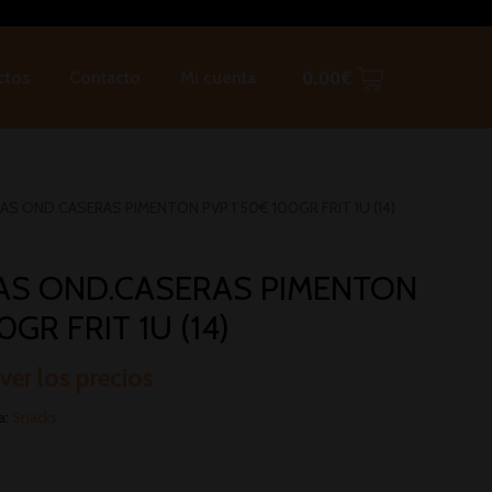
ctos
Contacto
Mi cuenta
0.00
€
AS OND.CASERAS PIMENTON PVP 1’50€ 100GR FRIT 1U (14)
AS OND.CASERAS PIMENTON
0GR FRIT 1U (14)
 ver los precios
a:
Snacks