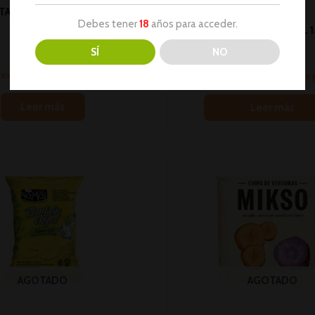
TATAS SANTA ANA 140GR 1U
Debes tener
18
años para acceder.
(19)
#PC# PATATAS LAY’S SAL 
Snacks
(20)
SÍ
NO
No hay stock
Snacks
sesión para ver los precios
Inicia sesión para ver los
Leer más
Leer más
AGOTADO
AGOTADO