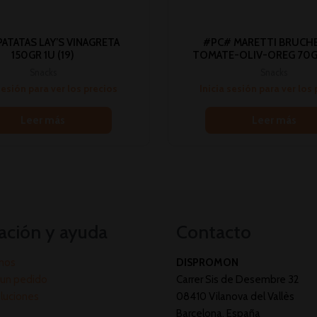
ATATAS LAY’S VINAGRETA
#PC# MARETTI BRUCH
150GR 1U (19)
TOMATE-OLIV-OREG 70GR 
Snacks
Snacks
sesión para ver los precios
Inicia sesión para ver los
Leer más
Leer más
ación y ayuda
Contacto
mos
DISPROMON
un pedido
Carrer Sis de Desembre 32
oluciones
08410 Vilanova del Vallès
Barcelona, España