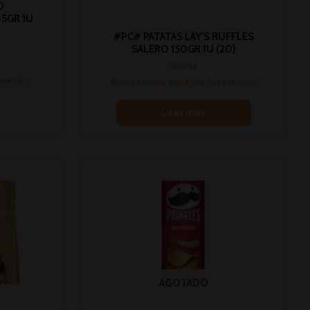
O
5GR 1U
#PC# PATATAS LAY’S RUFFLES
SALERO 150GR 1U (20)
Snacks
 precios
Inicia sesión para ver los precios
Leer más
AGOTADO