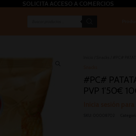
SOLICITA ACCESO A COMERCIOS
Produ
Inicio
/
Snacks
/ #PC# PATAT
Snacks
#PC# PATAT
PVP 1’50€ 10
Inicia sesión para
SKU:
00008702
Categorí