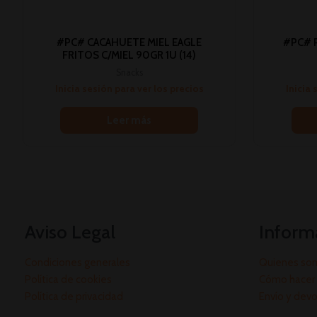
#PC# CACAHUETE MIEL EAGLE
#PC# P
FRITOS C/MIEL 90GR 1U (14)
Snacks
Inicia sesión para ver los precios
Inicia 
Leer más
Aviso Legal
Inform
Condiciones generales
Quienes so
Política de cookies
Cómo hacer 
Política de privacidad
Envío y dev