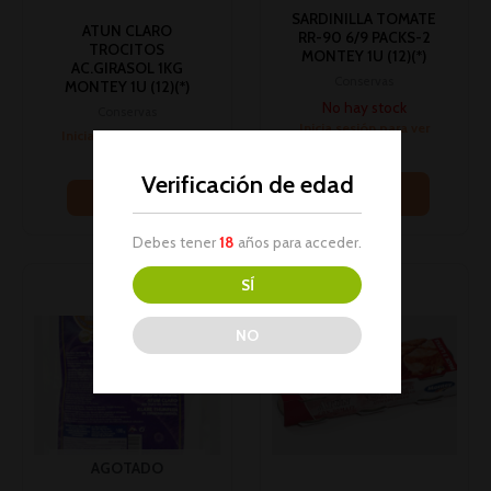
SARDINILLA TOMATE
ATUN CLARO
RR-90 6/9 PACKS-2
TROCITOS
MONTEY 1U (12)(*)
AC.GIRASOL 1KG
Conservas
MONTEY 1U (12)(*)
No hay stock
Conservas
Inicia sesión para ver
Inicia sesión para ver
los precios
los precios
Verificación de edad
Leer más
Leer más
Debes tener
18
años para acceder.
SÍ
NO
AGOTADO