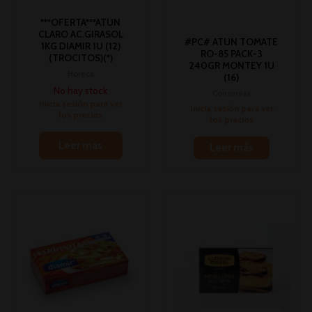
***OFERTA***ATUN
CLARO AC.GIRASOL
#PC# ATUN TOMATE
1KG DIAMIR 1U (12)
RO-85 PACK-3
(TROCITOS)(*)
240GR MONTEY 1U
Horeca
(16)
No hay stock
Conservas
Inicia sesión para ver
Inicia sesión para ver
los precios
los precios
Leer más
Leer más