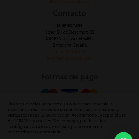
Envío y devoluciones
Contacto
DISPROMON
Carrer Sis de Desembre 32
08410 Vilanova del Vallès
Barcelona, España
+34 644 45 89 70
admin@dispromon.com
Formas de pago
Usamos cookies en nuestro sitio web para brindarle la
experiencia más relevante recordando sus preferencias y
visitas repetidas. Al hacer clic en "Aceptar todo", acepta el uso
de TODAS las cookies. Sin embargo, puede visitar
"Configuración de cookies" para proporcionar un
consentimiento controlado.