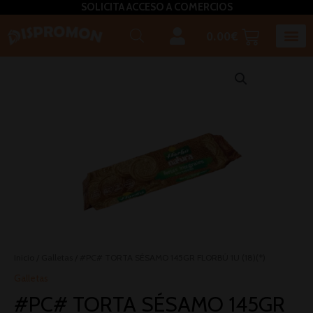
SOLICITA ACCESO A COMERCIOS
0.00
€
Horeca U
Bizcochos, mada
Café, inf
Caldos – Sopas
Miel, azú
Plato
Salsas, pasta untar, relleno,aceites, 
Inicio
/
Galletas
/ #PC# TORTA SÉSAMO 145GR FLORBÚ 1U (18)(*)
Galletas
#PC# TORTA SÉSAMO 145GR