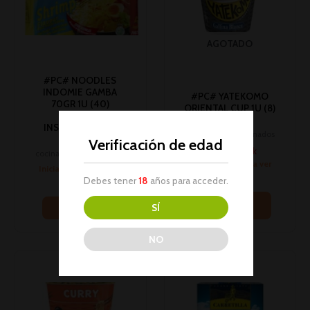
AGOTADO
#PC# NOODLES
INDOMIE GAMBA
#PC# YATEKOMO
70GR 1U (40)
ORIENTAL CUP 1U (8)
(FIDEOS
Platos
INSTANTÁNEOS)
cocinados/precocinados
Verificación de edad
Platos
No hay stock
cocinados/precocinados
Inicia sesión para ver
Inicia sesión para ver
los precios
los precios
Debes tener
18
años para acceder.
Leer más
Leer más
SÍ
NO