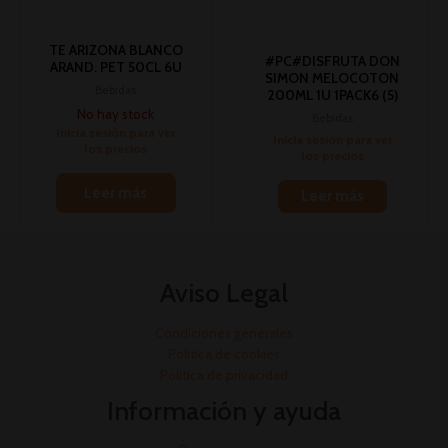
TE ARIZONA BLANCO
#PC#DISFRUTA DON
ARAND. PET 50CL 6U
SIMON MELOCOTON
Bebidas
200ML 1U 1PACK6 (5)
No hay stock
Bebidas
Inicia sesión para ver
Inicia sesión para ver
los precios
los precios
Leer más
Leer más
Aviso Legal
Condiciones generales
Política de cookies
Política de privacidad
Información y ayuda