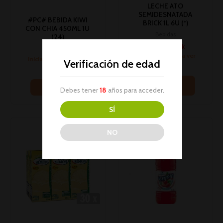
LECHE ATO
SEMIDESNATADA
#PC# BEBIDA KIWI
BRICK 1L 6U (*)
CON CHIA 450ML 1U
Bebidas
(24)
No hay stock
Bebidas
Inicia sesión para ver
Inicia sesión para ver
Verificación de edad
los precios
los precios
Leer más
Leer más
Debes tener
18
años para acceder.
SÍ
NO