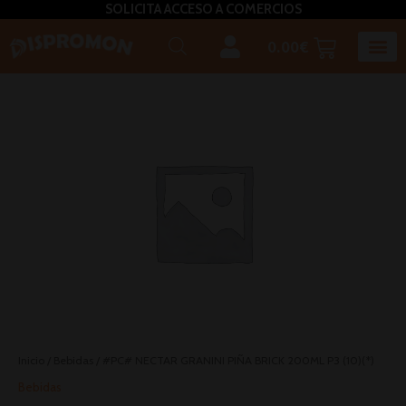
SOLICITA ACCESO A COMERCIOS
0.00
€
Horeca U
Bizcochos, mada
Café, inf
Caldos – Sopas
Miel, azú
Plato
Salsas, pasta untar, relleno,aceites, 
Inicio
/
Bebidas
/ #PC# NECTAR GRANINI PIÑA BRICK 200ML P3 (10)(*)
Bebidas