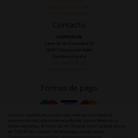
Quienes somos
Cómo hacer un pedido
Envío y devoluciones
Contacto
DISPROMON
Carrer Sis de Desembre 32
08410 Vilanova del Vallès
Barcelona, España
+34 644 45 89 70
admin@dispromon.com
Formas de pago
Usamos cookies en nuestro sitio web para brindarle la
experiencia más relevante recordando sus preferencias y
visitas repetidas. Al hacer clic en "Aceptar todo", acepta el uso
de TODAS las cookies. Sin embargo, puede visitar
"Configuración de cookies" para proporcionar un