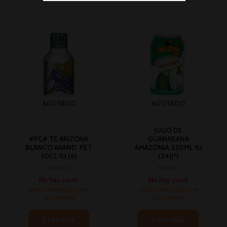
AGOTADO
AGOTADO
JUGO DE
#PC# TE ARIZONA
GUANABANA
BLANCO ARAND. PET
AMAZONIA 330ML 1U
50CL 1U (6)
(24)(*)
Bebidas
Bebidas
No hay stock
No hay stock
Inicia sesión para ver
Inicia sesión para ver
los precios
los precios
Leer más
Leer más