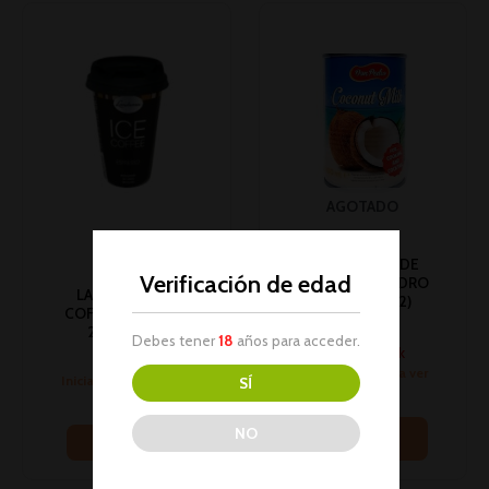
AGOTADO
#PC# LECHE DE
Verificación de edad
COCO DON PEDRO
LANDESSA ICE
400ML 1U (12)
COFEE ESPRESSO
Bebidas
230ML 10U
Debes tener
18
años para acceder.
No hay stock
Bebidas
Inicia sesión para ver
Inicia sesión para ver
SÍ
los precios
los precios
NO
Leer más
Leer más