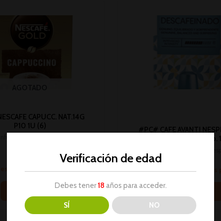
AGOTADO
ESCAFE CAPUCC. NAT.14G
P10 1U (6)
#PC# CAFE AVANTI NES
infusiones, azúcar, espécies,
DESCAFEINADO 10cap. 1
sazonadores
Café, infusiones, azúcar, es
Verificación de edad
No hay stock
sazonadores
sesión para ver los precios
Inicia sesión para ver los
Debes tener
18
años para acceder.
Leer más
Leer más
SÍ
NO