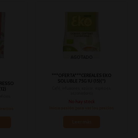
AGOTADO
***OFERTA***CEREALES EKO
SOLUBLE 75G 1U (15)(*)
PRESSO
Café, infusiones, azúcar, espécies,
12)
sazonadores
pécies,
No hay stock
Inicia sesión para ver los precios
 precios
Leer más