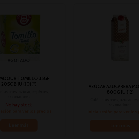
AGOTADO
ADOUR TOMILLO 35GR
20SOB 1U (10)(*)
AZÚCAR AZUCARERA M
infusiones, azúcar, espécies,
800G 1U (12)
sazonadores
Café, infusiones, azúcar, es
No hay stock
sazonadores
sesión para ver los precios
Inicia sesión para ver los
Leer más
Leer más