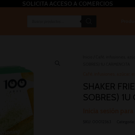
SOLICITA ACCESO A COMERCIOS
Produ
Inicio
/
Café, infusiones, azú
SOBRES) 1U CARMENCITA
Café, infusiones, azúcar,
SHAKER FRIE
SOBRES) 1U
Inicia sesión para
SKU:
00012363
Categoría