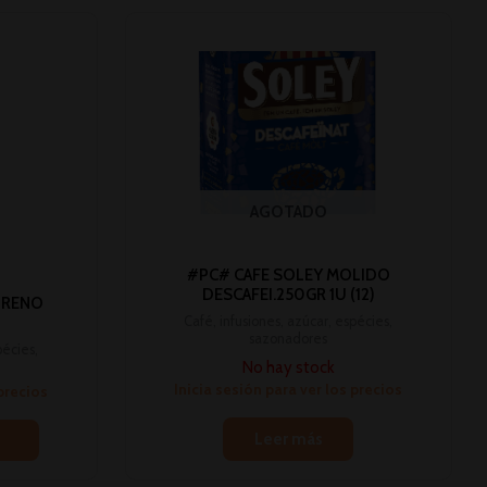
AGOTADO
#PC# CAFE SOLEY MOLIDO
DESCAFEI.250GR 1U (12)
ORENO
Café, infusiones, azúcar, espécies,
sazonadores
pécies,
No hay stock
Inicia sesión para ver los precios
 precios
Leer más