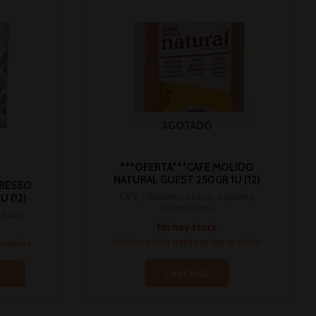
AGOTADO
***OFERTA***CAFE MOLIDO
NATURAL GUEST 250GR 1U (12)
PRESSO
Café, infusiones, azúcar, espécies,
U (12)
sazonadores
pécies,
No hay stock
Inicia sesión para ver los precios
 precios
Leer más