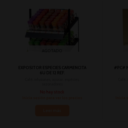
AGOTADO
EXPOSITOR ESPECIES CARMENCITA
#PC# N
6U DE 12 REF.
Café, infusiones, azúcar, espécies,
Café, 
sazonadores
No hay stock
Inicia sesión para ver los precios
Inicia 
Leer más