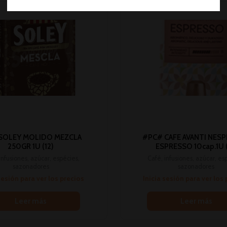
 SOLEY MOLIDO MEZCLA
#PC# CAFE AVANTI NES
250GR 1U (12)
ESPRESSO 10cap.1U (
infusiones, azúcar, espécies,
Café, infusiones, azúcar, es
sazonadores
sazonadores
sesión para ver los precios
Inicia sesión para ver los
Leer más
Leer más