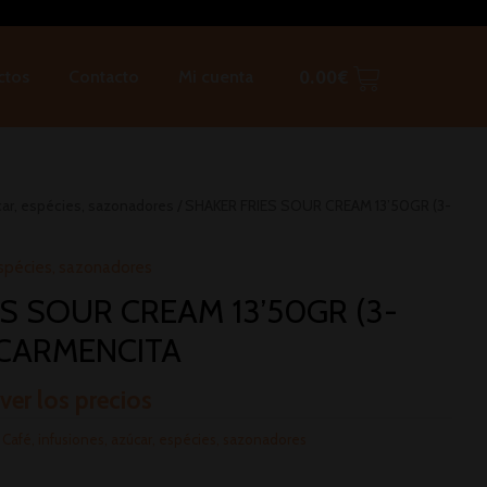
ctos
Contacto
Mi cuenta
0.00
€
car, espécies, sazonadores
/ SHAKER FRIES SOUR CREAM 13’50GR (3-
 espécies, sazonadores
S SOUR CREAM 13’50GR (3-
 CARMENCITA
 ver los precios
:
Café, infusiones, azúcar, espécies, sazonadores