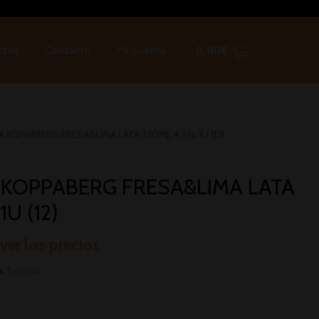
ctos
Contacto
Mi cuenta
0.00
€
A KOPPABERG FRESA&LIMA LATA 330ML 4.5% 1U (12)
 KOPPABERG FRESA&LIMA LATA
U (12)
 ver los precios
a:
Bebidas