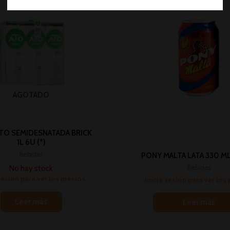
AGOTADO
TO SEMIDESNATADA BRICK
1L 6U (*)
Bebidas
PONY MALTA LATA 330 ML 
No hay stock
Bebidas
sesión para ver los precios
Inicia sesión para ver los
Leer más
Leer más