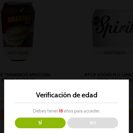
AGOTADO
AGOTADO
DE TAMARINDO AMAZONIA
#PC# VODKA M.G. LIMA 
330ML 1U (24)(*)
275ML 5.5º 1U (24)
Bebidas
Bebidas
Verificación de edad
No hay stock
No hay stock
sesión para ver los precios
Inicia sesión para ver los
Debes tener
18
años para acceder.
Leer más
Leer más
SÍ
NO