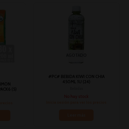
AGOTADO
#PC# BEBIDA KIWI CON CHIA
450ML 1U (24)
SIMON
Bebidas
ACK6 (5)
No hay stock
Inicia sesión para ver los precios
 precios
Leer más