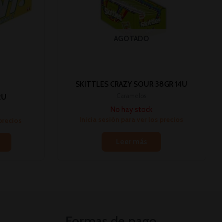
AGOTADO
SKITTLES CRAZY SOUR 38GR 14U
Caramelos
2U
No hay stock
Inicia sesión para ver los precios
 precios
Leer más
Formas de pago