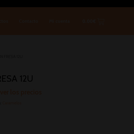
ctos
Contacto
Mi cuenta
0.00
€
IN FRESA 12U
RESA 12U
 ver los precios
a:
Caramelos