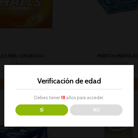
LLS MIEL-LIMON 20U
MENTOS MENTA 2
Caramelos
Caramelos
sesión para ver los precios
Inicia sesión para ver los
Verificación de edad
Leer más
Leer más
Debes tener
18
años para acceder.
SÍ
NO