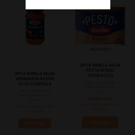
AGOTADO
#PC# BARILLA SALSA
PESTO ROSSO
#PC# BARILLA SALSA
190GR 1U (12)
ARRABBIATA 400GR
Salsas, pasta untar,
1U (6) GUINDILLA
relleno,aceites, sal y
Salsas, pasta untar,
harina
relleno,aceites, sal y
No hay stock
harina
Inicia sesión para ver
Inicia sesión para ver
los precios
los precios
Leer más
Leer más