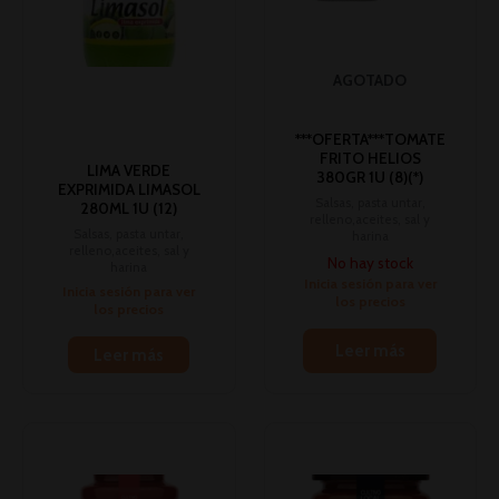
AGOTADO
***OFERTA***TOMATE
FRITO HELIOS
LIMA VERDE
380GR 1U (8)(*)
EXPRIMIDA LIMASOL
Salsas, pasta untar,
280ML 1U (12)
relleno,aceites, sal y
Salsas, pasta untar,
harina
relleno,aceites, sal y
No hay stock
harina
Inicia sesión para ver
Inicia sesión para ver
los precios
los precios
Leer más
Leer más