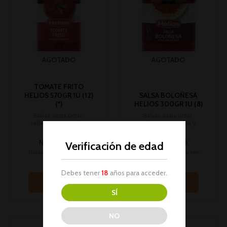
AGOTADO
AGOTADO
TOMATE FRITO
HELIOS 570GR 1U (12)
SALSA BOLOÑESA
(*)
HELIOS 300GR 1U (8)
Salsas, pasta untar,
Salsas, pasta untar,
relleno,aceites, sal y
relleno,aceites, sal y
harina
harina
No hay stock
No hay stock
Verificación de edad
Inicia sesión para ver
Inicia sesión para ver
los precios
los precios
Debes tener
18
años para acceder.
Leer más
Leer más
SÍ
NO