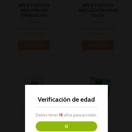
#PC# TORTITAS
#PC# TORTITAS
MAIZ VITALDAY
MAIZ GULLÓN 130GR
108.8G 1U (10)
1U (12)
Tortitas
Snacks
Inicia sesión para ver
Inicia sesión para ver
los precios
los precios
Leer más
Leer más
Verificación de edad
Debes tener
18
años para acceder.
SÍ