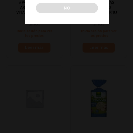
#PC# TORTITAS
#PC# TORTITAS
ARROZ CHOCO
MAIZ CHOCO
NO
VITALDAY 105GR 1U
VITALDAY 100GR 1U
(10)
(10)
Snacks
Snacks
Inicia sesión para ver
Inicia sesión para ver
los precios
los precios
Leer más
Leer más