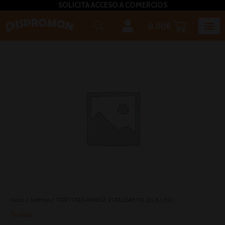
SOLICITA ACCESO A COMERCIOS
0.00
€
Horeca U
Bizcochos, mada
Café, inf
Caldos – Sopas
Miel, azú
Plato
Salsas, pasta untar, relleno,aceites, 
Inicio
/
Tortitas
/ TORTITAS ARROZ VITALDAY 115.2G 1U (10)
Tortitas