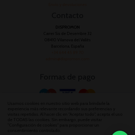
Envío y devoluciones
Contacto
DISPROMON
Carrer Sis de Desembre 32
08410 Vilanova del Vallès
Barcelona, España
+34 644 45 89 70
admin@dispromon.com
Formas de pago
Usamos cookies en nuestro sitio web para brindarle la
experiencia más relevante recordando sus preferencias y
visitas repetidas. Al hacer clic en "Aceptar todo", acepta el uso
de TODAS las cookies. Sin embargo, puede visitar
"Configuración de cookies" para proporcionar un
consentimiento controlado.