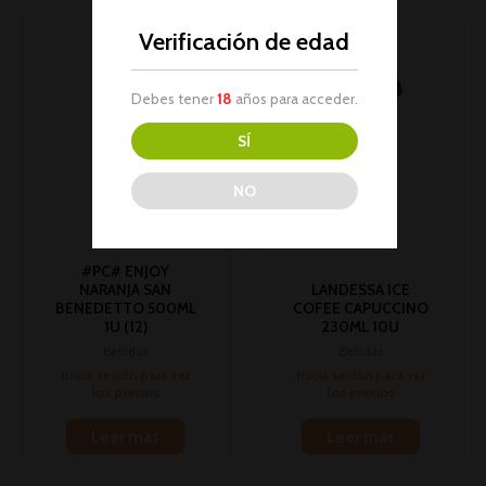
Verificación de edad
Debes tener
18
años para acceder.
SÍ
NO
#PC# ENJOY
NARANJA SAN
LANDESSA ICE
BENEDETTO 500ML
COFEE CAPUCCINO
1U (12)
230ML 10U
Bebidas
Bebidas
Inicia sesión para ver
Inicia sesión para ver
los precios
los precios
Leer más
Leer más