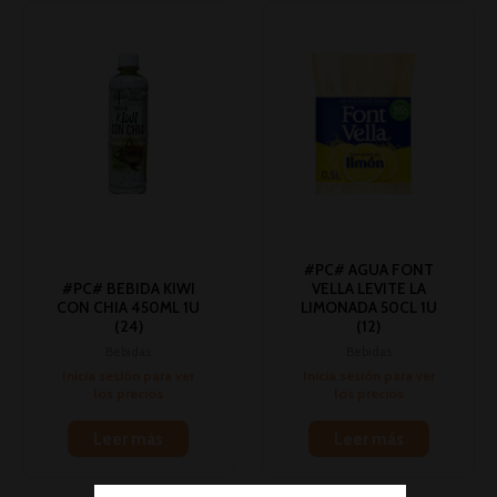
#PC# AGUA FONT
#PC# BEBIDA KIWI
VELLA LEVITE LA
CON CHIA 450ML 1U
LIMONADA 50CL 1U
(24)
(12)
Bebidas
Bebidas
Inicia sesión para ver
Inicia sesión para ver
los precios
los precios
Leer más
Leer más