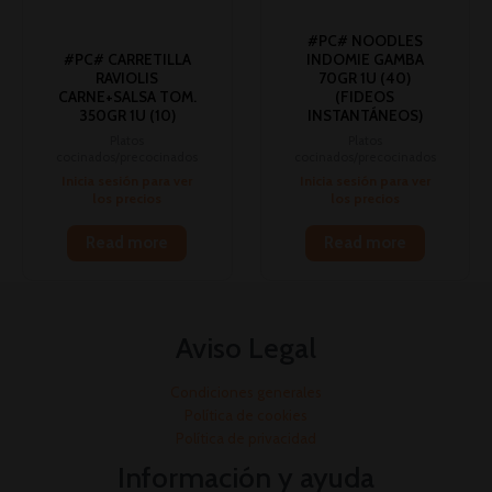
#PC# NOODLES
#PC# CARRETILLA
INDOMIE GAMBA
RAVIOLIS
70GR 1U (40)
CARNE+SALSA TOM.
(FIDEOS
350GR 1U (10)
INSTANTÁNEOS)
Platos
Platos
cocinados/precocinados
cocinados/precocinados
Inicia sesión para ver
Inicia sesión para ver
los precios
los precios
Read more
Read more
Aviso Legal
Condiciones generales
Política de cookies
Política de privacidad
Información y ayuda