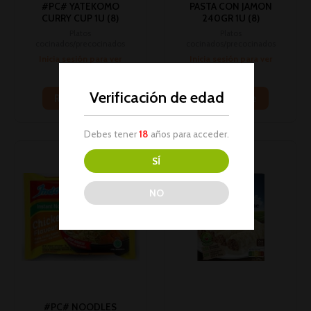
#PC# YATEKOMO
PASTA CON JAMON
CURRY CUP 1U (8)
240GR 1U (8)
Platos
Platos
cocinados/precocinados
cocinados/precocinados
Inicia sesión para ver
Inicia sesión para ver
los precios
los precios
Verificación de edad
Read more
Read more
Debes tener
18
años para acceder.
SÍ
NO
#PC# NOODLES